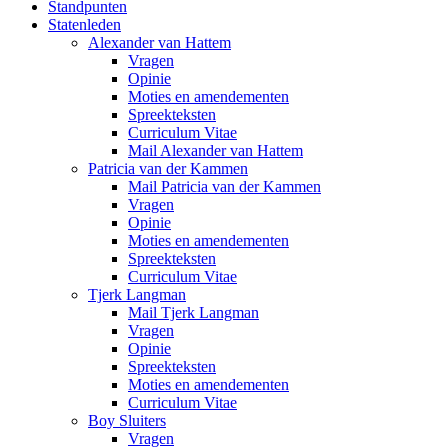
Standpunten
Statenleden
Alexander van Hattem
Vragen
Opinie
Moties en amendementen
Spreekteksten
Curriculum Vitae
Mail Alexander van Hattem
Patricia van der Kammen
Mail Patricia van der Kammen
Vragen
Opinie
Moties en amendementen
Spreekteksten
Curriculum Vitae
Tjerk Langman
Mail Tjerk Langman
Vragen
Opinie
Spreekteksten
Moties en amendementen
Curriculum Vitae
Boy Sluiters
Vragen