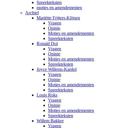
Spreekteksten
moties en amendementen
Archief
Mariëtte Frijters-Klijnen
Vragen
Opinie
Moties en amendementen
Spreekteksten
Ronald Dol
Vragen
Opinie
Moties en amendementen
Spreekteksten
Joyce Willems-Kardol
Vragen
Opinie
Moties en amendementen
Spreekteksten
Louis Roks
Vragen
Opinie
Moties en amendementen
Spreekteksten
Willem Bakker
Vragen