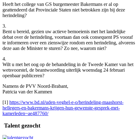
Heeft het college van GS burgemeester Bakermans er al op
geattendeerd dat Provinciale Staten niet betrokken zijn bij deze
herindeling?
3.
Bent u bereid, gezien uw actieve bemoeienis met het landelijke
debat over de herindeling, voortaan dan ook consequent PS vooraf
te informeren over een zienswijze rondom een herindeling, alvorens
deze aan de Minister te sturen? Zo nee, waarom niet?
4.
Wilt u met het oog op de behandeling in de Tweede Kamer van het
wetsvoorstel, de beantwoording uiterlijk woensdag 24 februari
openbaar publiceren?
Namens de PVV Noord-Brabant,
Patricia van der Kammen
[1]
https://www.bd.nl/uden-veghel-e-o/herindeling-maashorst-
hellegers-en-bakermans-krijgen-hun-gewenste-gesprek-met-
kamerleden~ae487760/
Talent gezocht