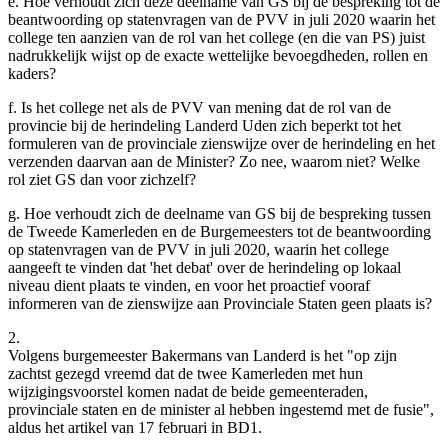
e. Hoe verhoudt zich deze deelname van GS bij de bespreking tot de
beantwoording op statenvragen van de PVV in juli 2020 waarin het
college ten aanzien van de rol van het college (en die van PS) juist
nadrukkelijk wijst op de exacte wettelijke bevoegdheden, rollen en
kaders?
f. Is het college net als de PVV van mening dat de rol van de
provincie bij de herindeling Landerd Uden zich beperkt tot het
formuleren van de provinciale zienswijze over de herindeling en het
verzenden daarvan aan de Minister? Zo nee, waarom niet? Welke
rol ziet GS dan voor zichzelf?
g. Hoe verhoudt zich de deelname van GS bij de bespreking tussen
de Tweede Kamerleden en de Burgemeesters tot de beantwoording
op statenvragen van de PVV in juli 2020, waarin het college
aangeeft te vinden dat 'het debat' over de herindeling op lokaal
niveau dient plaats te vinden, en voor het proactief vooraf
informeren van de zienswijze aan Provinciale Staten geen plaats is?
2.
Volgens burgemeester Bakermans van Landerd is het "op zijn
zachtst gezegd vreemd dat de twee Kamerleden met hun
wijzigingsvoorstel komen nadat de beide gemeenteraden,
provinciale staten en de minister al hebben ingestemd met de fusie",
aldus het artikel van 17 februari in BD1.