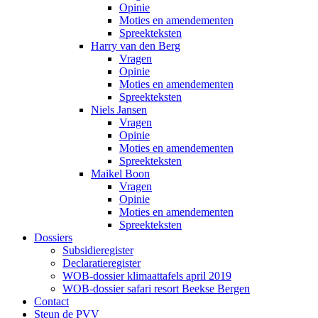
Opinie
Moties en amendementen
Spreekteksten
Harry van den Berg
Vragen
Opinie
Moties en amendementen
Spreekteksten
Niels Jansen
Vragen
Opinie
Moties en amendementen
Spreekteksten
Maikel Boon
Vragen
Opinie
Moties en amendementen
Spreekteksten
Dossiers
Subsidieregister
Declaratieregister
WOB-dossier klimaattafels april 2019
WOB-dossier safari resort Beekse Bergen
Contact
Steun de PVV