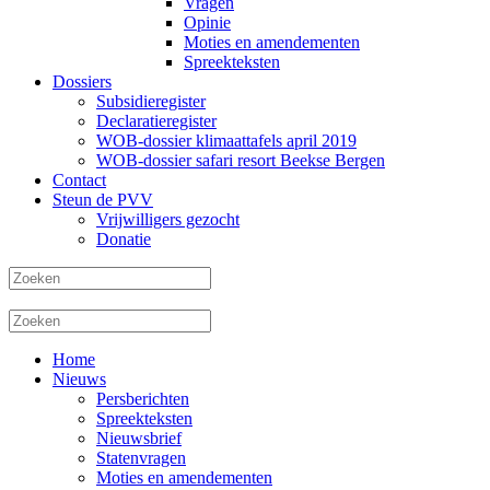
Vragen
Opinie
Moties en amendementen
Spreekteksten
Dossiers
Subsidieregister
Declaratieregister
WOB-dossier klimaattafels april 2019
WOB-dossier safari resort Beekse Bergen
Contact
Steun de PVV
Vrijwilligers gezocht
Donatie
Home
Nieuws
Persberichten
Spreekteksten
Nieuwsbrief
Statenvragen
Moties en amendementen