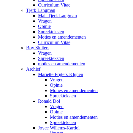
Curriculum Vitae
Tjerk Langman
Mail Tjerk Langman
Vragen
Opinie
Spreekteksten
Moties en amendementen
Curriculum Vitae
Boy Sluiters
Vragen
Spreekteksten
moties en amendementen
Archief
Mariëtte Frijters-Klijnen
Vragen
Opinie
Moties en amendementen
Spreekteksten
Ronald Dol
Vragen
Opinie
Moties en amendementen
Spreekteksten
Joyce Willems-Kardol