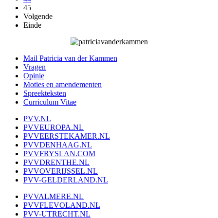
45
Volgende
Einde
Mail Patricia van der Kammen
Vragen
Opinie
Moties en amendementen
Spreekteksten
Curriculum Vitae
PVV.NL
PVVEUROPA.NL
PVVEERSTEKAMER.NL
PVVDENHAAG.NL
PVVFRYSLAN.COM
PVVDRENTHE.NL
PVVOVERIJSSEL.NL
PVV-GELDERLAND.NL
PVVALMERE.NL
PVVFLEVOLAND.NL
PVV-UTRECHT.NL