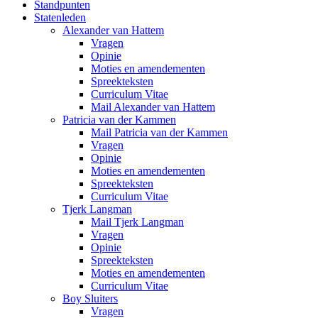
Standpunten
Statenleden
Alexander van Hattem
Vragen
Opinie
Moties en amendementen
Spreekteksten
Curriculum Vitae
Mail Alexander van Hattem
Patricia van der Kammen
Mail Patricia van der Kammen
Vragen
Opinie
Moties en amendementen
Spreekteksten
Curriculum Vitae
Tjerk Langman
Mail Tjerk Langman
Vragen
Opinie
Spreekteksten
Moties en amendementen
Curriculum Vitae
Boy Sluiters
Vragen