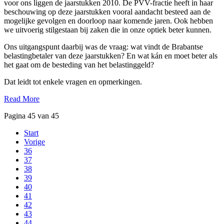
voor ons liggen de jaarstukken 2010. De PVV-fractie heeft in haar
beschouwing op deze jaarstukken vooral aandacht besteed aan de
mogelijke gevolgen en doorloop naar komende jaren. Ook hebben
we uitvoerig stilgestaan bij zaken die in onze optiek beter kunnen.
Ons uitgangspunt daarbij was de vraag: wat vindt de Brabantse
belastingbetaler van deze jaarstukken? En wat kán en moet beter als
het gaat om de besteding van het belastinggeld?
Dat leidt tot enkele vragen en opmerkingen.
Read More
Pagina 45 van 45
Start
Vorige
36
37
38
39
40
41
42
43
44