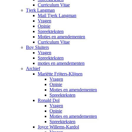
Curriculum Vitae
Tjerk Langman
Mail Tjerk Langman
Vragen
Opinie
Spreekteksten
Moties en amendementen
Curriculum Vitae
Boy Sluiters
Vragen
Spreekteksten
moties en amendementen
Archief
Mariëtte Frijters-Klijnen
Vragen
Opinie
Moties en amendementen
Spreekteksten
Ronald Dol
Vragen
Opinie
Moties en amendementen
Spreekteksten
Joyce Willems-Kardol