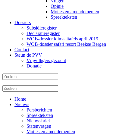
Vragen
Opinie
Moties en amendementen
Spreekteksten
Dossiers
Subsidieregister
Declaratieregister
WOB-dossier klimaattafels april 2019
WOB-dossier safari resort Beekse Bergen
Contact
Steun de PVV
Vrijwilligers gezocht
Donatie
Home
Nieuws
Persberichten
Spreekteksten
Nieuwsbrief
Statenvragen
Moties en amendementen