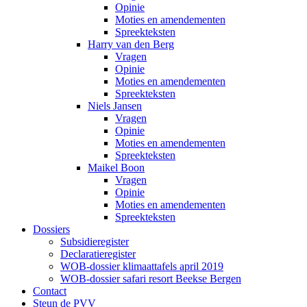
Opinie
Moties en amendementen
Spreekteksten
Harry van den Berg
Vragen
Opinie
Moties en amendementen
Spreekteksten
Niels Jansen
Vragen
Opinie
Moties en amendementen
Spreekteksten
Maikel Boon
Vragen
Opinie
Moties en amendementen
Spreekteksten
Dossiers
Subsidieregister
Declaratieregister
WOB-dossier klimaattafels april 2019
WOB-dossier safari resort Beekse Bergen
Contact
Steun de PVV