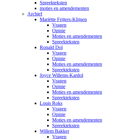
Spreekteksten
moties en amendementen
Archief
Mariëtte Frijters-Klijnen
Vragen
Opinie
Moties en amendementen
Spreekteksten
Ronald Dol
Vragen
Opinie
Moties en amendementen
Spreekteksten
Joyce Willems-Kardol
Vragen
Opinie
Moties en amendementen
Spreekteksten
Louis Roks
Vragen
Opinie
Moties en amendementen
Spreekteksten
Willem Bakker
Vragen