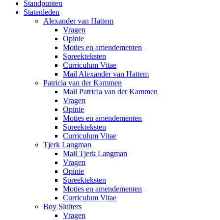
Standpunten
Statenleden
Alexander van Hattem
Vragen
Opinie
Moties en amendementen
Spreekteksten
Curriculum Vitae
Mail Alexander van Hattem
Patricia van der Kammen
Mail Patricia van der Kammen
Vragen
Opinie
Moties en amendementen
Spreekteksten
Curriculum Vitae
Tjerk Langman
Mail Tjerk Langman
Vragen
Opinie
Spreekteksten
Moties en amendementen
Curriculum Vitae
Boy Sluiters
Vragen