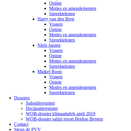
Opinie
Moties en amendementen
Spreekteksten
Harry van den Berg
Vragen
Opinie
Moties en amendementen
Spreekteksten
Niels Jansen
Vragen
Opinie
Moties en amendementen
Spreekteksten
Maikel Boon
Vragen
Opinie
Moties en amendementen
Spreekteksten
Dossiers
Subsidieregister
Declaratieregister
WOB-dossier klimaattafels april 2019
WOB-dossier safari resort Beekse Bergen
Contact
Steun de PVV