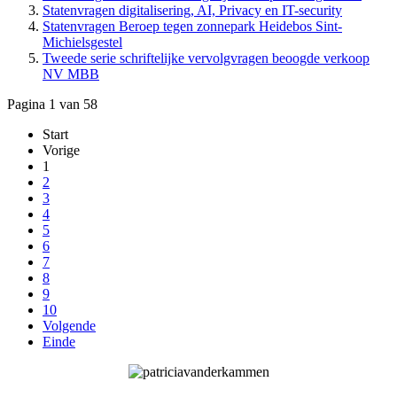
Statenvragen digitalisering, AI, Privacy en IT-security
Statenvragen Beroep tegen zonnepark Heidebos Sint-
Michielsgestel
Tweede serie schriftelijke vervolgvragen beoogde verkoop
NV MBB
Pagina 1 van 58
Start
Vorige
1
2
3
4
5
6
7
8
9
10
Volgende
Einde