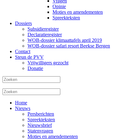
Vragen
Opinie
Moties en amendementen
Spreekteksten
Dossiers
Subsidieregister
Declaratieregister
WOB-dossier klimaattafels april 2019
WOB-dossier safari resort Beekse Bergen
Contact
Steun de PVV
Vrijwilligers gezocht
Donatie
Home
Nieuws
Persberichten
Spreekteksten
Nieuwsbrief
Statenvragen
Moties en amendementen