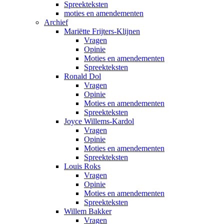
Spreekteksten
moties en amendementen
Archief
Mariëtte Frijters-Klijnen
Vragen
Opinie
Moties en amendementen
Spreekteksten
Ronald Dol
Vragen
Opinie
Moties en amendementen
Spreekteksten
Joyce Willems-Kardol
Vragen
Opinie
Moties en amendementen
Spreekteksten
Louis Roks
Vragen
Opinie
Moties en amendementen
Spreekteksten
Willem Bakker
Vragen