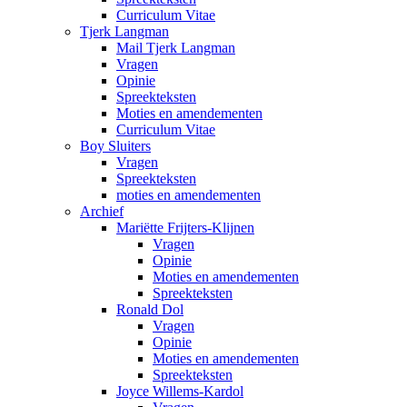
Curriculum Vitae
Tjerk Langman
Mail Tjerk Langman
Vragen
Opinie
Spreekteksten
Moties en amendementen
Curriculum Vitae
Boy Sluiters
Vragen
Spreekteksten
moties en amendementen
Archief
Mariëtte Frijters-Klijnen
Vragen
Opinie
Moties en amendementen
Spreekteksten
Ronald Dol
Vragen
Opinie
Moties en amendementen
Spreekteksten
Joyce Willems-Kardol