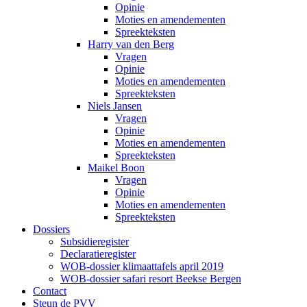
Opinie
Moties en amendementen
Spreekteksten
Harry van den Berg
Vragen
Opinie
Moties en amendementen
Spreekteksten
Niels Jansen
Vragen
Opinie
Moties en amendementen
Spreekteksten
Maikel Boon
Vragen
Opinie
Moties en amendementen
Spreekteksten
Dossiers
Subsidieregister
Declaratieregister
WOB-dossier klimaattafels april 2019
WOB-dossier safari resort Beekse Bergen
Contact
Steun de PVV