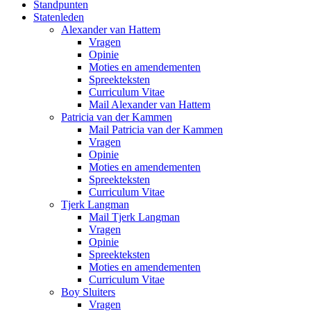
Standpunten
Statenleden
Alexander van Hattem
Vragen
Opinie
Moties en amendementen
Spreekteksten
Curriculum Vitae
Mail Alexander van Hattem
Patricia van der Kammen
Mail Patricia van der Kammen
Vragen
Opinie
Moties en amendementen
Spreekteksten
Curriculum Vitae
Tjerk Langman
Mail Tjerk Langman
Vragen
Opinie
Spreekteksten
Moties en amendementen
Curriculum Vitae
Boy Sluiters
Vragen