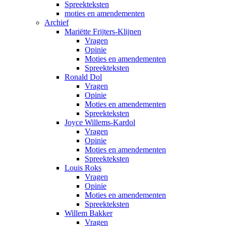
Spreekteksten
moties en amendementen
Archief
Mariëtte Frijters-Klijnen
Vragen
Opinie
Moties en amendementen
Spreekteksten
Ronald Dol
Vragen
Opinie
Moties en amendementen
Spreekteksten
Joyce Willems-Kardol
Vragen
Opinie
Moties en amendementen
Spreekteksten
Louis Roks
Vragen
Opinie
Moties en amendementen
Spreekteksten
Willem Bakker
Vragen