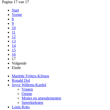
Pagina 17 van 17
Start
Vorige
8
9
10
11
12
13
14
15
16
17
Volgende
Einde
Mariëtte Frijters-Klijnen
Ronald Dol
Joyce Willems-Kardol
Vragen
Opinie
Moties en amendementen
Spreekteksten
Louis Roks