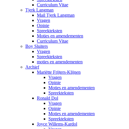
Curriculum Vitae
Tjerk Langman
Mail Tjerk Langman
Vragen
Opinie
Spreekteksten
Moties en amendementen
Curriculum Vitae
Boy Sluiters
Vragen
Spreekteksten
moties en amendementen
Archief
Mariëtte Frijters-Klijnen
Vragen
Opinie
Moties en amendementen
Spreekteksten
Ronald Dol
Vragen
Opinie
Moties en amendementen
Spreekteksten
Joyce Willems-Kardol