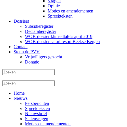
Vragen
Opinie
Moties en amendementen
Spreekteksten
Dossiers
Subsidieregister
Declaratieregister
WOB-dossier klimaattafels april 2019
WOB-dossier safari resort Beekse Bergen
Contact
Steun de PVV
Vrijwilligers gezocht
Donatie
Home
Nieuws
Persberichten
Spreekteksten
Nieuwsbrief
Statenvragen
Moties en amendementen