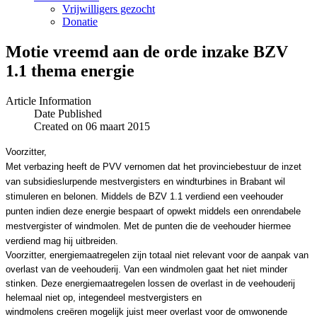
Vrijwilligers gezocht
Donatie
Motie vreemd aan de orde inzake BZV
1.1 thema energie
Article Information
Date Published
Created on 06 maart 2015
Voorzitter,
Met verbazing heeft de PVV vernomen dat het provinciebestuur de inzet
van subsidieslurpende mestvergisters en windturbines in Brabant wil
stimuleren en belonen.
Middels de BZV 1.1 verdiend een veehouder
punten indien deze energie bespaart of opwekt middels een onrendabele
mestvergister of windmolen. Met de punten die de veehouder hiermee
verdiend mag hij uitbreiden.
Voorzitter, energiemaatregelen zijn totaal niet relevant voor de aanpak van
overlast van de veehouderij. Van een windmolen gaat het niet minder
stinken. D
eze energiemaatregelen lossen de overlast in de veehouderij
helemaal niet op, integendeel mestvergisters en
windmolens
creëren
mogelijk juist meer overlast voor de omwonende