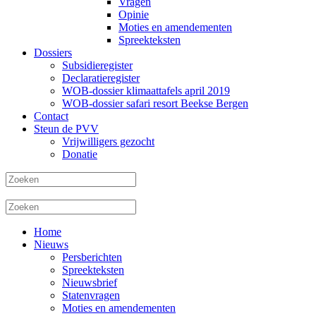
Vragen
Opinie
Moties en amendementen
Spreekteksten
Dossiers
Subsidieregister
Declaratieregister
WOB-dossier klimaattafels april 2019
WOB-dossier safari resort Beekse Bergen
Contact
Steun de PVV
Vrijwilligers gezocht
Donatie
Home
Nieuws
Persberichten
Spreekteksten
Nieuwsbrief
Statenvragen
Moties en amendementen