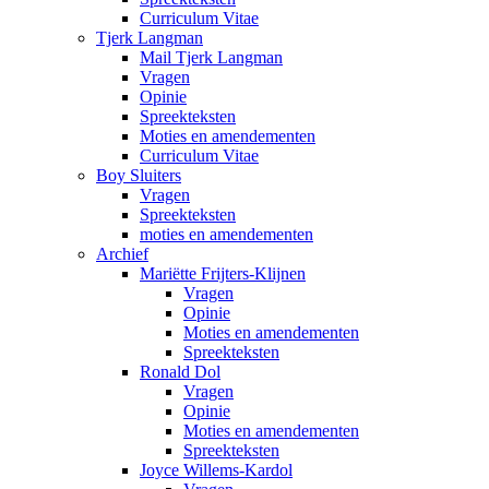
Curriculum Vitae
Tjerk Langman
Mail Tjerk Langman
Vragen
Opinie
Spreekteksten
Moties en amendementen
Curriculum Vitae
Boy Sluiters
Vragen
Spreekteksten
moties en amendementen
Archief
Mariëtte Frijters-Klijnen
Vragen
Opinie
Moties en amendementen
Spreekteksten
Ronald Dol
Vragen
Opinie
Moties en amendementen
Spreekteksten
Joyce Willems-Kardol