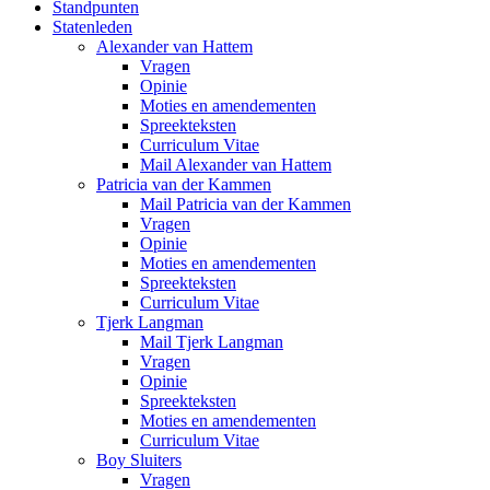
Standpunten
Statenleden
Alexander van Hattem
Vragen
Opinie
Moties en amendementen
Spreekteksten
Curriculum Vitae
Mail Alexander van Hattem
Patricia van der Kammen
Mail Patricia van der Kammen
Vragen
Opinie
Moties en amendementen
Spreekteksten
Curriculum Vitae
Tjerk Langman
Mail Tjerk Langman
Vragen
Opinie
Spreekteksten
Moties en amendementen
Curriculum Vitae
Boy Sluiters
Vragen