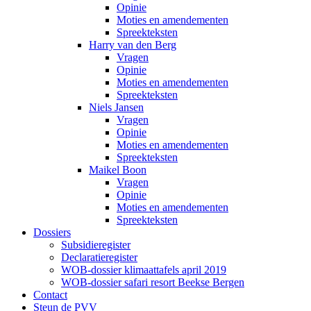
Opinie
Moties en amendementen
Spreekteksten
Harry van den Berg
Vragen
Opinie
Moties en amendementen
Spreekteksten
Niels Jansen
Vragen
Opinie
Moties en amendementen
Spreekteksten
Maikel Boon
Vragen
Opinie
Moties en amendementen
Spreekteksten
Dossiers
Subsidieregister
Declaratieregister
WOB-dossier klimaattafels april 2019
WOB-dossier safari resort Beekse Bergen
Contact
Steun de PVV