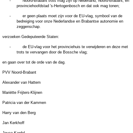
-
Noord-Brabant trots mag zijn op Nederland, Noord-Brabant, en
provinciehoofdstad 's-Hertogenbosch en dat ook mag tonen;
-
er geen plaats moet zijn voor de EU-vlag, symbool van de
bedreiging voor onze Nederlandse en Brabantse autonomie en
zeggenschap.
verzoeken Gedeputeerde Staten:
-
de EU-vlag voor het provinciehuis te verwijderen en deze met
trots te vervangen door de Bossche vlag;
en gaan over tot de orde van de dag.
PVV Noord-Brabant
Alexander van Hattem
Mariëtte Frijters-Klijnen
Patricia van der Kammen
Harry van den Berg
Jan Kerkhoff
Joyce Kardol