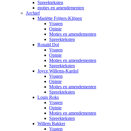
Spreekteksten
moties en amendementen
Archief
Mariëtte Frijters-Klijnen
Vragen
Opinie
Moties en amendementen
Spreekteksten
Ronald Dol
Vragen
Opinie
Moties en amendementen
Spreekteksten
Joyce Willems-Kardol
Vragen
Opinie
Moties en amendementen
Spreekteksten
Louis Roks
Vragen
Opinie
Moties en amendementen
Spreekteksten
Willem Bakker
Vragen