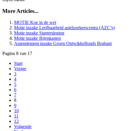
More Articles...
MOTIE Koe in de wei
Motie inzake Leefbaarheid asielzoekerscentra (AZC’s)
Motie inzake Starterslening
Motie inzake Bijenkasten
Amendement inzake Groen Ontwikkelfonds Brabant
Pagina 8 van 17
Start
Vorige
3
4
5
6
7
8
9
10
11
12
Volgende