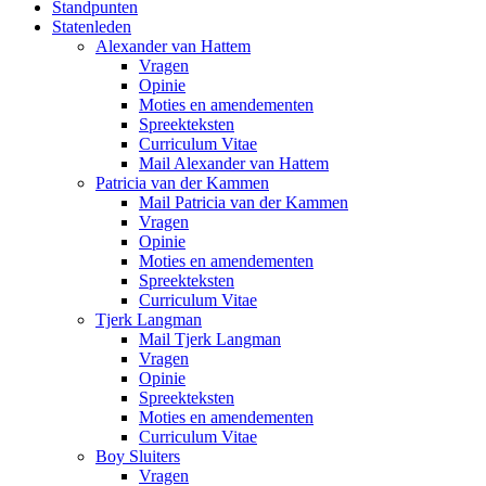
Standpunten
Statenleden
Alexander van Hattem
Vragen
Opinie
Moties en amendementen
Spreekteksten
Curriculum Vitae
Mail Alexander van Hattem
Patricia van der Kammen
Mail Patricia van der Kammen
Vragen
Opinie
Moties en amendementen
Spreekteksten
Curriculum Vitae
Tjerk Langman
Mail Tjerk Langman
Vragen
Opinie
Spreekteksten
Moties en amendementen
Curriculum Vitae
Boy Sluiters
Vragen