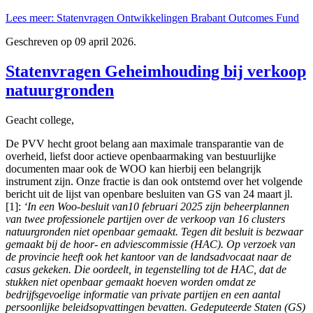
Lees meer: Statenvragen Ontwikkelingen Brabant Outcomes Fund
Geschreven op
09 april 2026
.
Statenvragen Geheimhouding bij verkoop
natuurgronden
Geacht college,
De PVV hecht groot belang aan maximale transparantie van de
overheid, liefst door actieve openbaarmaking van bestuurlijke
documenten maar ook de WOO kan hierbij een belangrijk
instrument zijn. Onze fractie is dan ook ontstemd over het volgende
bericht uit de lijst van openbare besluiten van GS van 24 maart jl.
[1]:
‘In een Woo-besluit van10 februari 2025 zijn beheerplannen
van twee professionele partijen over de verkoop van 16 clusters
natuurgronden niet openbaar gemaakt. Tegen dit besluit is bezwaar
gemaakt bij de hoor- en adviescommissie (HAC). Op verzoek van
de provincie heeft ook het kantoor van de landsadvocaat naar de
casus gekeken. Die oordeelt, in tegenstelling tot de HAC, dat de
stukken niet openbaar gemaakt hoeven worden omdat ze
bedrijfsgevoelige informatie van private partijen en een aantal
persoonlijke beleidsopvattingen bevatten. Gedeputeerde Staten (GS)