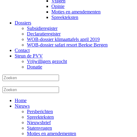
Vragen
Opinie
Moties en amendementen
Spreekteksten
Dossiers
Subsidieregister
Declaratieregister
WOB-dossier klimaattafels april 2019
WOB-dossier safari resort Beekse Bergen
Contact
Steun de PVV
Vrijwilligers gezocht
Donatie
Home
Nieuws
Persberichten
Spreekteksten
Nieuwsbrief
Statenvragen
Moties en amendementen