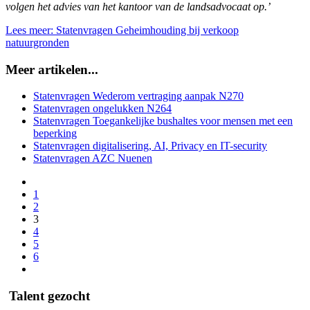
volgen het advies van het kantoor van de landsadvocaat op.’
Lees meer: Statenvragen Geheimhouding bij verkoop
natuurgronden
Meer artikelen...
Statenvragen Wederom vertraging aanpak N270
Statenvragen ongelukken N264
Statenvragen Toegankelijke bushaltes voor mensen met een
beperking
Statenvragen digitalisering, AI, Privacy en IT-security
Statenvragen AZC Nuenen
1
2
3
4
5
6
Talent gezocht