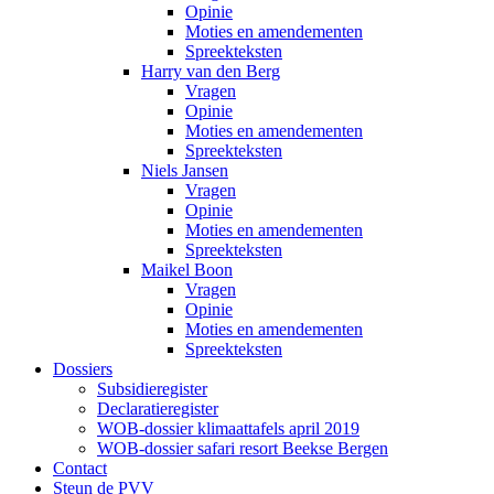
Opinie
Moties en amendementen
Spreekteksten
Harry van den Berg
Vragen
Opinie
Moties en amendementen
Spreekteksten
Niels Jansen
Vragen
Opinie
Moties en amendementen
Spreekteksten
Maikel Boon
Vragen
Opinie
Moties en amendementen
Spreekteksten
Dossiers
Subsidieregister
Declaratieregister
WOB-dossier klimaattafels april 2019
WOB-dossier safari resort Beekse Bergen
Contact
Steun de PVV