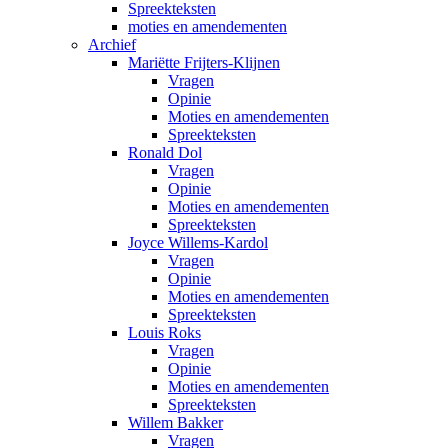
Spreekteksten
moties en amendementen
Archief
Mariëtte Frijters-Klijnen
Vragen
Opinie
Moties en amendementen
Spreekteksten
Ronald Dol
Vragen
Opinie
Moties en amendementen
Spreekteksten
Joyce Willems-Kardol
Vragen
Opinie
Moties en amendementen
Spreekteksten
Louis Roks
Vragen
Opinie
Moties en amendementen
Spreekteksten
Willem Bakker
Vragen