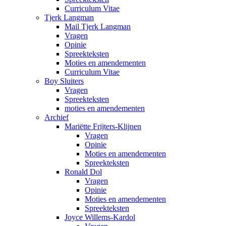
Curriculum Vitae
Tjerk Langman
Mail Tjerk Langman
Vragen
Opinie
Spreekteksten
Moties en amendementen
Curriculum Vitae
Boy Sluiters
Vragen
Spreekteksten
moties en amendementen
Archief
Mariëtte Frijters-Klijnen
Vragen
Opinie
Moties en amendementen
Spreekteksten
Ronald Dol
Vragen
Opinie
Moties en amendementen
Spreekteksten
Joyce Willems-Kardol