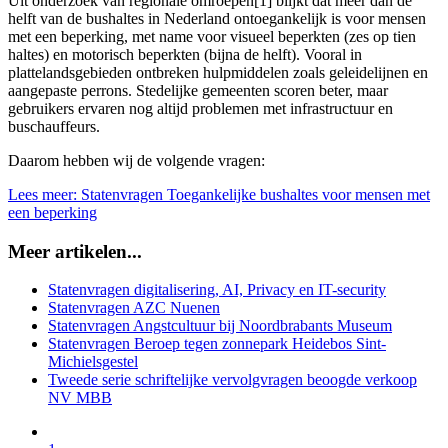
Uit onderzoek van regionale omroepen[1] blijkt dat meer dan de
helft van de bushaltes in Nederland ontoegankelijk is voor mensen
met een beperking, met name voor visueel beperkten (zes op tien
haltes) en motorisch beperkten (bijna de helft). Vooral in
plattelandsgebieden ontbreken hulpmiddelen zoals geleidelijnen en
aangepaste perrons. Stedelijke gemeenten scoren beter, maar
gebruikers ervaren nog altijd problemen met infrastructuur en
buschauffeurs.
Daarom hebben wij de volgende vragen:
Lees meer: Statenvragen Toegankelijke bushaltes voor mensen met
een beperking
Meer artikelen...
Statenvragen digitalisering, AI, Privacy en IT-security
Statenvragen AZC Nuenen
Statenvragen Angstcultuur bij Noordbrabants Museum
Statenvragen Beroep tegen zonnepark Heidebos Sint-
Michielsgestel
Tweede serie schriftelijke vervolgvragen beoogde verkoop
NV MBB