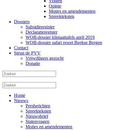
Vragen
Opinie
Moties en amendementen
Spreekteksten
Dossiers
Subsidieregister
Declaratieregister
WOB-dossier klimaattafels april 2019
WOB-dossier safari resort Beekse Bergen
Contact
Steun de PVV
Vrijwilligers gezocht
Donatie
Home
Nieuws
Persberichten
Spreekteksten
Nieuwsbrief
Statenvragen
Moties en amendementen