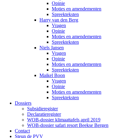
Opinie
Moties en amendementen
Spreekteksten
Harry van den Berg
Vragen
Opinie
Moties en amendementen
Spreekteksten
Niels Jansen
Vragen
Opinie
Moties en amendementen
Spreekteksten
Maikel Boon
Vragen
Opinie
Moties en amendementen
Spreekteksten
Dossiers
Subsidieregister
Declaratieregister
WOB-dossier klimaattafels april 2019
WOB-dossier safari resort Beekse Bergen
Contact
Steun de PVV