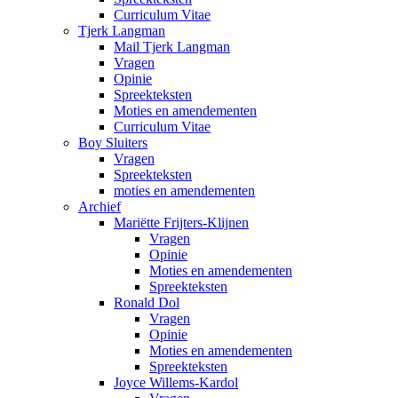
Curriculum Vitae
Tjerk Langman
Mail Tjerk Langman
Vragen
Opinie
Spreekteksten
Moties en amendementen
Curriculum Vitae
Boy Sluiters
Vragen
Spreekteksten
moties en amendementen
Archief
Mariëtte Frijters-Klijnen
Vragen
Opinie
Moties en amendementen
Spreekteksten
Ronald Dol
Vragen
Opinie
Moties en amendementen
Spreekteksten
Joyce Willems-Kardol