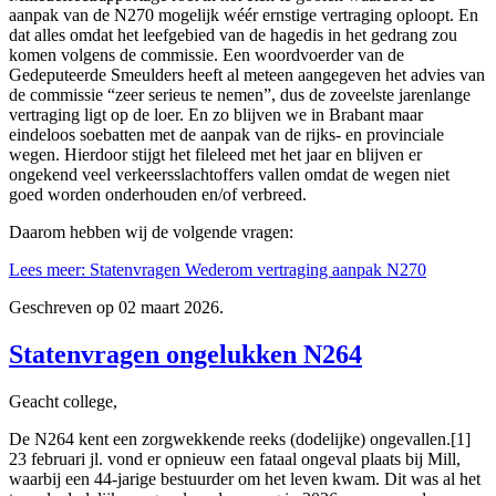
aanpak van de N270 mogelijk wéér ernstige vertraging oploopt. En
dat alles omdat het leefgebied van de hagedis in het gedrang zou
komen volgens de commissie. Een woordvoerder van de
Gedeputeerde Smeulders heeft al meteen aangegeven het advies van
de commissie “zeer serieus te nemen”, dus de zoveelste jarenlange
vertraging ligt op de loer. En zo blijven we in Brabant maar
eindeloos soebatten met de aanpak van de rijks- en provinciale
wegen. Hierdoor stijgt het fileleed met het jaar en blijven er
ongekend veel verkeersslachtoffers vallen omdat de wegen niet
goed worden onderhouden en/of verbreed.
Daarom hebben wij de volgende vragen:
Lees meer: Statenvragen Wederom vertraging aanpak N270
Geschreven op
02 maart 2026
.
Statenvragen ongelukken N264
Geacht college,
De N264 kent een zorgwekkende reeks (dodelijke) ongevallen.[1]
23 februari jl. vond er opnieuw een fataal ongeval plaats bij Mill,
waarbij een 44-jarige bestuurder om het leven kwam. Dit was al het