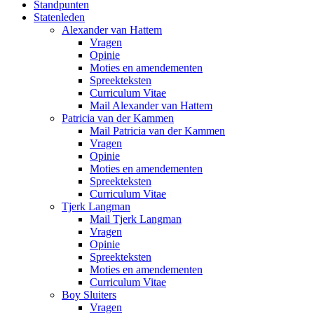
Standpunten
Statenleden
Alexander van Hattem
Vragen
Opinie
Moties en amendementen
Spreekteksten
Curriculum Vitae
Mail Alexander van Hattem
Patricia van der Kammen
Mail Patricia van der Kammen
Vragen
Opinie
Moties en amendementen
Spreekteksten
Curriculum Vitae
Tjerk Langman
Mail Tjerk Langman
Vragen
Opinie
Spreekteksten
Moties en amendementen
Curriculum Vitae
Boy Sluiters
Vragen