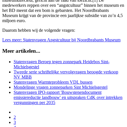
museumdirecteur, gericht aan de raad van toezicht.[1] De
medewerkers reppen over een “angstcultuur” binnen het museum en
het BD meent dat een bom is gebarsten. Het Noordbrabants
Museum krijgt van de provincie een jaarlijkse subsidie van zo’n 4,5
miljoen euro.
Daarom hebben wij de volgende vragen:
Lees meer: Statenvragen Angstcultuur bij Noordbrabants Museum
Meer artikelen...
Statenvragen Beroep tegen zonnepark Heidebos Sint-
Michielsgestel
Tweede serie schriftelijke vervolgvragen beoogde verkoop
NV MBB
Statenvragen Warmteprobleem VDL bussen
Mondelinge vragen zonneparken Sint Michielsgestel
Statenvragen IPO-rapport 'Bouwstenendocument
emissiereductie landbouw' en uitspraken CdK over intrekken
vergunningen per 2035
2
3