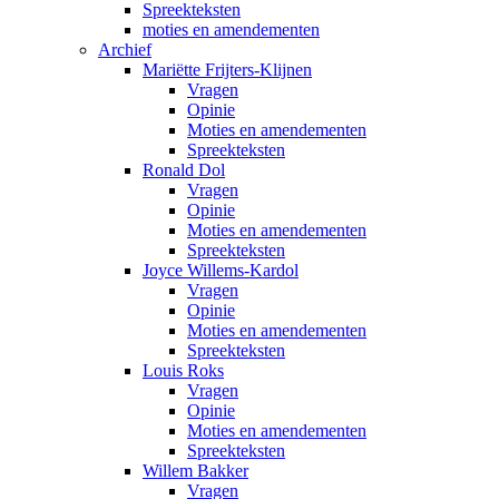
Spreekteksten
moties en amendementen
Archief
Mariëtte Frijters-Klijnen
Vragen
Opinie
Moties en amendementen
Spreekteksten
Ronald Dol
Vragen
Opinie
Moties en amendementen
Spreekteksten
Joyce Willems-Kardol
Vragen
Opinie
Moties en amendementen
Spreekteksten
Louis Roks
Vragen
Opinie
Moties en amendementen
Spreekteksten
Willem Bakker
Vragen