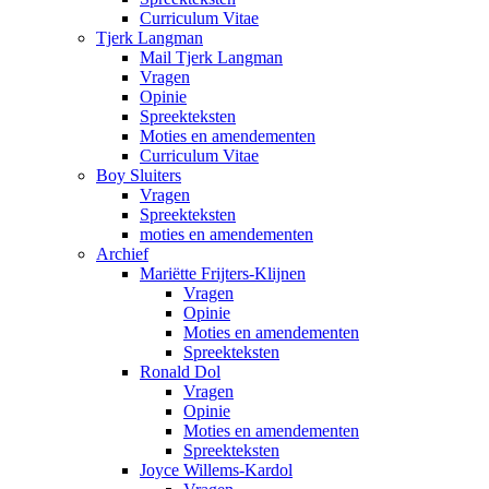
Curriculum Vitae
Tjerk Langman
Mail Tjerk Langman
Vragen
Opinie
Spreekteksten
Moties en amendementen
Curriculum Vitae
Boy Sluiters
Vragen
Spreekteksten
moties en amendementen
Archief
Mariëtte Frijters-Klijnen
Vragen
Opinie
Moties en amendementen
Spreekteksten
Ronald Dol
Vragen
Opinie
Moties en amendementen
Spreekteksten
Joyce Willems-Kardol