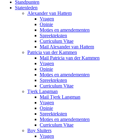
Standpunten
Statenleden
Alexander van Hattem
Vragen
Opinie
Moties en amendementen
Spreekteksten
Curriculum Vitae
Mail Alexander van Hattem
Patricia van der Kammen
Mail Patricia van der Kammen
Vragen
Opinie
Moties en amendementen
Spreekteksten
Curriculum Vitae
Tjerk Langman
Mail Tjerk Langman
Vragen
Opinie
Spreekteksten
Moties en amendementen
Curriculum Vitae
Boy Sluiters
Vragen