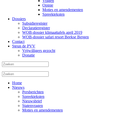
Vragen
Opinie
Moties en amendementen
Spreekteksten
Dossiers
Subsidieregister
Declaratieregister
WOB-dossier klimaattafels april 2019
WOB-dossier safari resort Beekse Bergen
Contact
Steun de PVV
Vrijwilligers gezocht
Donatie
Home
Nieuws
Persberichten
Spreekteksten
Nieuwsbrief
Statenvragen
Moties en amendementen