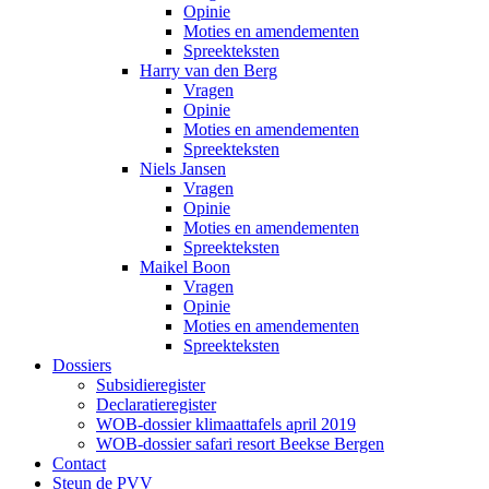
Opinie
Moties en amendementen
Spreekteksten
Harry van den Berg
Vragen
Opinie
Moties en amendementen
Spreekteksten
Niels Jansen
Vragen
Opinie
Moties en amendementen
Spreekteksten
Maikel Boon
Vragen
Opinie
Moties en amendementen
Spreekteksten
Dossiers
Subsidieregister
Declaratieregister
WOB-dossier klimaattafels april 2019
WOB-dossier safari resort Beekse Bergen
Contact
Steun de PVV