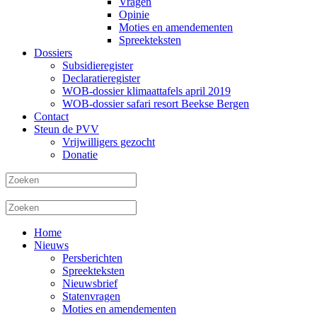
Vragen
Opinie
Moties en amendementen
Spreekteksten
Dossiers
Subsidieregister
Declaratieregister
WOB-dossier klimaattafels april 2019
WOB-dossier safari resort Beekse Bergen
Contact
Steun de PVV
Vrijwilligers gezocht
Donatie
Home
Nieuws
Persberichten
Spreekteksten
Nieuwsbrief
Statenvragen
Moties en amendementen