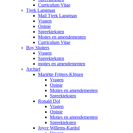
Curriculum Vitae
Tjerk Langman
Mail Tjerk Langman
Vragen
Opinie
Spreekteksten
Moties en amendementen
Curriculum Vitae
Boy Sluiters
Vragen
Spreekteksten
moties en amendementen
Archief
Mariëtte Frijters-Klijnen
Vragen
Opinie
Moties en amendementen
Spreekteksten
Ronald Dol
Vragen
Opinie
Moties en amendementen
Spreekteksten
Joyce Willems-Kardol