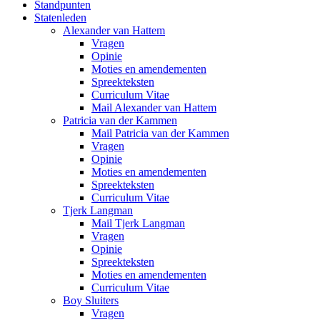
Standpunten
Statenleden
Alexander van Hattem
Vragen
Opinie
Moties en amendementen
Spreekteksten
Curriculum Vitae
Mail Alexander van Hattem
Patricia van der Kammen
Mail Patricia van der Kammen
Vragen
Opinie
Moties en amendementen
Spreekteksten
Curriculum Vitae
Tjerk Langman
Mail Tjerk Langman
Vragen
Opinie
Spreekteksten
Moties en amendementen
Curriculum Vitae
Boy Sluiters
Vragen