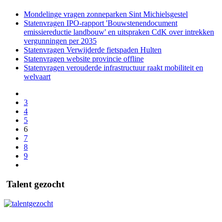
Mondelinge vragen zonneparken Sint Michielsgestel
Statenvragen IPO-rapport 'Bouwstenendocument
emissiereductie landbouw' en uitspraken CdK over intrekken
vergunningen per 2035
Statenvragen Verwijderde fietspaden Hulten
Statenvragen website provincie offline
Statenvragen verouderde infrastructuur raakt mobiliteit en
welvaart
3
4
5
6
7
8
9
Talent gezocht