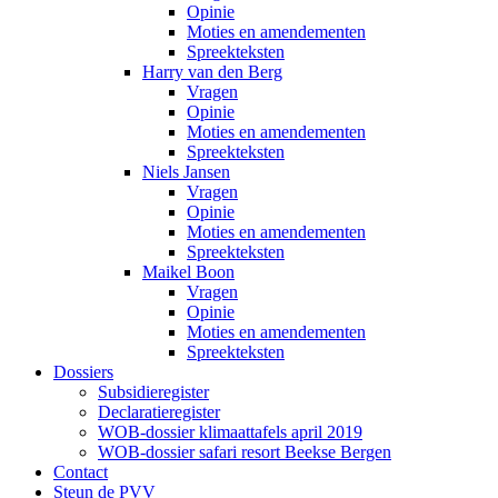
Opinie
Moties en amendementen
Spreekteksten
Harry van den Berg
Vragen
Opinie
Moties en amendementen
Spreekteksten
Niels Jansen
Vragen
Opinie
Moties en amendementen
Spreekteksten
Maikel Boon
Vragen
Opinie
Moties en amendementen
Spreekteksten
Dossiers
Subsidieregister
Declaratieregister
WOB-dossier klimaattafels april 2019
WOB-dossier safari resort Beekse Bergen
Contact
Steun de PVV