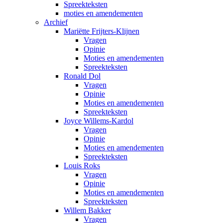
Spreekteksten
moties en amendementen
Archief
Mariëtte Frijters-Klijnen
Vragen
Opinie
Moties en amendementen
Spreekteksten
Ronald Dol
Vragen
Opinie
Moties en amendementen
Spreekteksten
Joyce Willems-Kardol
Vragen
Opinie
Moties en amendementen
Spreekteksten
Louis Roks
Vragen
Opinie
Moties en amendementen
Spreekteksten
Willem Bakker
Vragen