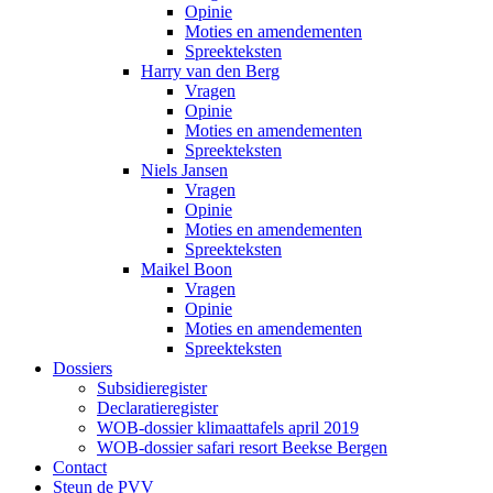
Opinie
Moties en amendementen
Spreekteksten
Harry van den Berg
Vragen
Opinie
Moties en amendementen
Spreekteksten
Niels Jansen
Vragen
Opinie
Moties en amendementen
Spreekteksten
Maikel Boon
Vragen
Opinie
Moties en amendementen
Spreekteksten
Dossiers
Subsidieregister
Declaratieregister
WOB-dossier klimaattafels april 2019
WOB-dossier safari resort Beekse Bergen
Contact
Steun de PVV