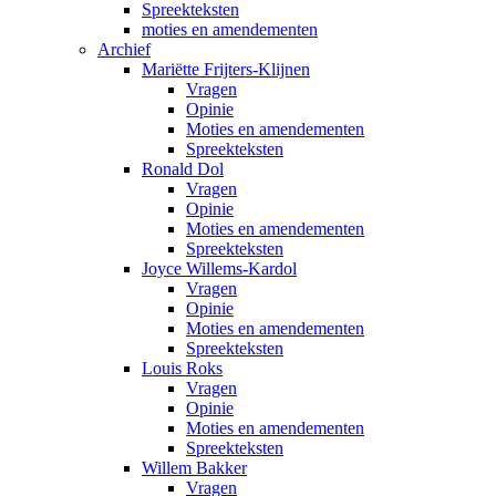
Spreekteksten
moties en amendementen
Archief
Mariëtte Frijters-Klijnen
Vragen
Opinie
Moties en amendementen
Spreekteksten
Ronald Dol
Vragen
Opinie
Moties en amendementen
Spreekteksten
Joyce Willems-Kardol
Vragen
Opinie
Moties en amendementen
Spreekteksten
Louis Roks
Vragen
Opinie
Moties en amendementen
Spreekteksten
Willem Bakker
Vragen