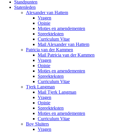
Standpunten
Statenleden
Alexander van Hattem
Vragen
Opinie
Moties en amendementen
Spreekteksten
Curriculum Vitae
Mail Alexander van Hattem
Patricia van der Kammen
Mail Patricia van der Kammen
Vragen
Opinie
Moties en amendementen
Spreekteksten
Curriculum Vitae
Tjerk Langman
Mail Tjerk Langman
Vragen
Opinie
Spreekteksten
Moties en amendementen
Curriculum Vitae
Boy Sluiters
Vragen