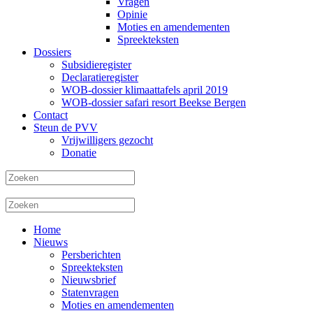
Vragen
Opinie
Moties en amendementen
Spreekteksten
Dossiers
Subsidieregister
Declaratieregister
WOB-dossier klimaattafels april 2019
WOB-dossier safari resort Beekse Bergen
Contact
Steun de PVV
Vrijwilligers gezocht
Donatie
Home
Nieuws
Persberichten
Spreekteksten
Nieuwsbrief
Statenvragen
Moties en amendementen