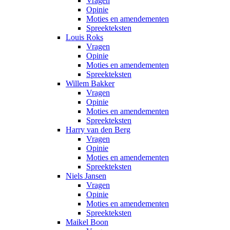
Vragen
Opinie
Moties en amendementen
Spreekteksten
Louis Roks
Vragen
Opinie
Moties en amendementen
Spreekteksten
Willem Bakker
Vragen
Opinie
Moties en amendementen
Spreekteksten
Harry van den Berg
Vragen
Opinie
Moties en amendementen
Spreekteksten
Niels Jansen
Vragen
Opinie
Moties en amendementen
Spreekteksten
Maikel Boon