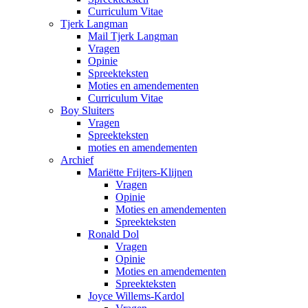
Curriculum Vitae
Tjerk Langman
Mail Tjerk Langman
Vragen
Opinie
Spreekteksten
Moties en amendementen
Curriculum Vitae
Boy Sluiters
Vragen
Spreekteksten
moties en amendementen
Archief
Mariëtte Frijters-Klijnen
Vragen
Opinie
Moties en amendementen
Spreekteksten
Ronald Dol
Vragen
Opinie
Moties en amendementen
Spreekteksten
Joyce Willems-Kardol