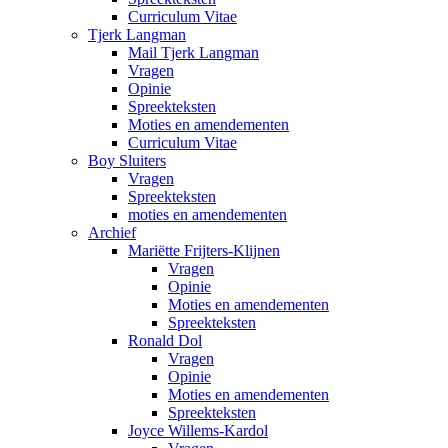
Curriculum Vitae
Tjerk Langman
Mail Tjerk Langman
Vragen
Opinie
Spreekteksten
Moties en amendementen
Curriculum Vitae
Boy Sluiters
Vragen
Spreekteksten
moties en amendementen
Archief
Mariëtte Frijters-Klijnen
Vragen
Opinie
Moties en amendementen
Spreekteksten
Ronald Dol
Vragen
Opinie
Moties en amendementen
Spreekteksten
Joyce Willems-Kardol