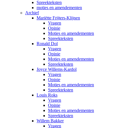
Spreekteksten
moties en amendementen
Archief
Mariëtte Frijters-Klijnen
Vragen
Opinie
Moties en amendementen
Spreekteksten
Ronald Dol
Vragen
Opinie
Moties en amendementen
Spreekteksten
Joyce Willems-Kardol
Vragen
Opinie
Moties en amendementen
Spreekteksten
Louis Roks
Vragen
Opinie
Moties en amendementen
Spreekteksten
Willem Bakker
Vragen