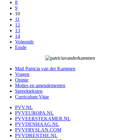
8
9
10
11
12
13
14
Volgende
Einde
Mail Patricia van der Kammen
Vragen
Opinie
Moties en amendementen
Spreekteksten
Curriculum Vitae
PVV.NL
PVVEUROPA.NL
PVVEERSTEKAMER.NL
PVVDENHAAG.NL
PVVFRYSLAN.COM
PVVDRENTHE.NL