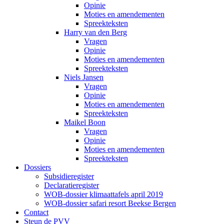
Opinie
Moties en amendementen
Spreekteksten
Harry van den Berg
Vragen
Opinie
Moties en amendementen
Spreekteksten
Niels Jansen
Vragen
Opinie
Moties en amendementen
Spreekteksten
Maikel Boon
Vragen
Opinie
Moties en amendementen
Spreekteksten
Dossiers
Subsidieregister
Declaratieregister
WOB-dossier klimaattafels april 2019
WOB-dossier safari resort Beekse Bergen
Contact
Steun de PVV