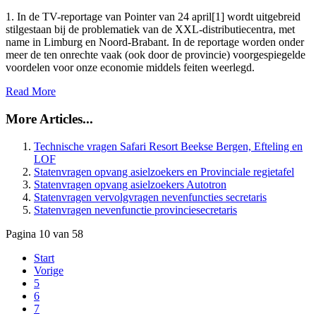
1. In de TV-reportage van Pointer van 24 april[1] wordt uitgebreid
stilgestaan bij de problematiek van de XXL-distributiecentra, met
name in Limburg en Noord-Brabant. In de reportage worden onder
meer de ten onrechte vaak (ook door de provincie) voorgespiegelde
voordelen voor onze economie middels feiten weerlegd.
Read More
More Articles...
Technische vragen Safari Resort Beekse Bergen, Efteling en
LOF
Statenvragen opvang asielzoekers en Provinciale regietafel
Statenvragen opvang asielzoekers Autotron
Statenvragen vervolgvragen nevenfuncties secretaris
Statenvragen nevenfunctie provinciesecretaris
Pagina 10 van 58
Start
Vorige
5
6
7