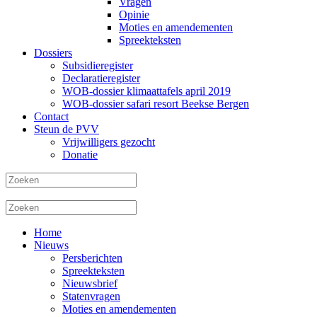
Vragen
Opinie
Moties en amendementen
Spreekteksten
Dossiers
Subsidieregister
Declaratieregister
WOB-dossier klimaattafels april 2019
WOB-dossier safari resort Beekse Bergen
Contact
Steun de PVV
Vrijwilligers gezocht
Donatie
Home
Nieuws
Persberichten
Spreekteksten
Nieuwsbrief
Statenvragen
Moties en amendementen