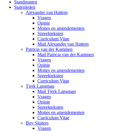
Standpunten
Statenleden
Alexander van Hattem
Vragen
Opinie
Moties en amendementen
Spreekteksten
Curriculum Vitae
Mail Alexander van Hattem
Patricia van der Kammen
Mail Patricia van der Kammen
Vragen
Opinie
Moties en amendementen
Spreekteksten
Curriculum Vitae
Tjerk Langman
Mail Tjerk Langman
Vragen
Opinie
Spreekteksten
Moties en amendementen
Curriculum Vitae
Boy Sluiters
Vragen