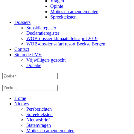
Vragen
Opinie
Moties en amendementen
Spreekteksten
Dossiers
Subsidieregister
Declaratieregister
WOB-dossier klimaattafels april 2019
WOB-dossier safari resort Beekse Bergen
Contact
Steun de PVV
Vrijwilligers gezocht
Donatie
Home
Nieuws
Persberichten
Spreekteksten
Nieuwsbrief
Statenvragen
Moties en amendementen