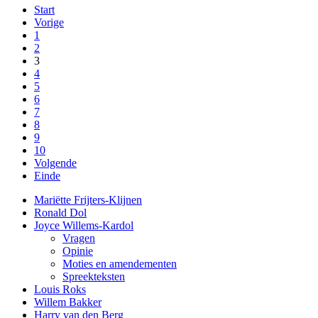
Start
Vorige
1
2
3
4
5
6
7
8
9
10
Volgende
Einde
Mariëtte Frijters-Klijnen
Ronald Dol
Joyce Willems-Kardol
Vragen
Opinie
Moties en amendementen
Spreekteksten
Louis Roks
Willem Bakker
Harry van den Berg