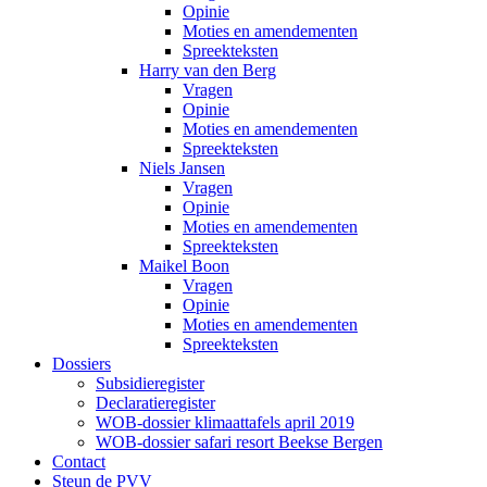
Opinie
Moties en amendementen
Spreekteksten
Harry van den Berg
Vragen
Opinie
Moties en amendementen
Spreekteksten
Niels Jansen
Vragen
Opinie
Moties en amendementen
Spreekteksten
Maikel Boon
Vragen
Opinie
Moties en amendementen
Spreekteksten
Dossiers
Subsidieregister
Declaratieregister
WOB-dossier klimaattafels april 2019
WOB-dossier safari resort Beekse Bergen
Contact
Steun de PVV