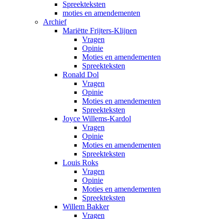
Spreekteksten
moties en amendementen
Archief
Mariëtte Frijters-Klijnen
Vragen
Opinie
Moties en amendementen
Spreekteksten
Ronald Dol
Vragen
Opinie
Moties en amendementen
Spreekteksten
Joyce Willems-Kardol
Vragen
Opinie
Moties en amendementen
Spreekteksten
Louis Roks
Vragen
Opinie
Moties en amendementen
Spreekteksten
Willem Bakker
Vragen