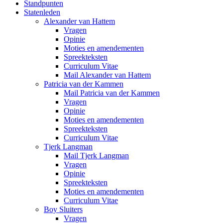
Standpunten
Statenleden
Alexander van Hattem
Vragen
Opinie
Moties en amendementen
Spreekteksten
Curriculum Vitae
Mail Alexander van Hattem
Patricia van der Kammen
Mail Patricia van der Kammen
Vragen
Opinie
Moties en amendementen
Spreekteksten
Curriculum Vitae
Tjerk Langman
Mail Tjerk Langman
Vragen
Opinie
Spreekteksten
Moties en amendementen
Curriculum Vitae
Boy Sluiters
Vragen