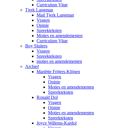
Curriculum Vitae
Tjerk Langman
Mail Tjerk Langman
Vragen
Opinie
Spreekteksten
Moties en amendementen
Curriculum Vitae
Boy Sluiters
Vragen
Spreekteksten
moties en amendementen
Archief
Mariëtte Frijters-Klijnen
Vragen
Opinie
Moties en amendementen
Spreekteksten
Ronald Dol
Vragen
Opinie
Moties en amendementen
Spreekteksten
Joyce Willems-Kardol