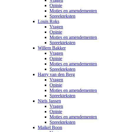
Vragen
Opinie
Moties en amendementen
Spreekteksten
Louis Roks
Vragen
Opinie
Moties en amendementen
Spreekteksten
Willem Bakker
Vragen
Opinie
Moties en amendementen
Spreekteksten
Harry van den Berg
Vragen
Opinie
Moties en amendementen
Spreekteksten
Niels Jansen
Vragen
Opinie
Moties en amendementen
Spreekteksten
Maikel Boon