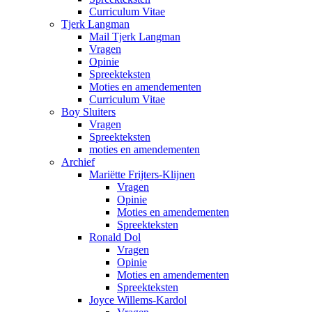
Curriculum Vitae
Tjerk Langman
Mail Tjerk Langman
Vragen
Opinie
Spreekteksten
Moties en amendementen
Curriculum Vitae
Boy Sluiters
Vragen
Spreekteksten
moties en amendementen
Archief
Mariëtte Frijters-Klijnen
Vragen
Opinie
Moties en amendementen
Spreekteksten
Ronald Dol
Vragen
Opinie
Moties en amendementen
Spreekteksten
Joyce Willems-Kardol