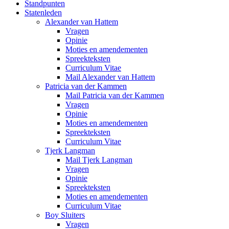
Standpunten
Statenleden
Alexander van Hattem
Vragen
Opinie
Moties en amendementen
Spreekteksten
Curriculum Vitae
Mail Alexander van Hattem
Patricia van der Kammen
Mail Patricia van der Kammen
Vragen
Opinie
Moties en amendementen
Spreekteksten
Curriculum Vitae
Tjerk Langman
Mail Tjerk Langman
Vragen
Opinie
Spreekteksten
Moties en amendementen
Curriculum Vitae
Boy Sluiters
Vragen