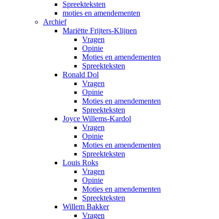
Spreekteksten
moties en amendementen
Archief
Mariëtte Frijters-Klijnen
Vragen
Opinie
Moties en amendementen
Spreekteksten
Ronald Dol
Vragen
Opinie
Moties en amendementen
Spreekteksten
Joyce Willems-Kardol
Vragen
Opinie
Moties en amendementen
Spreekteksten
Louis Roks
Vragen
Opinie
Moties en amendementen
Spreekteksten
Willem Bakker
Vragen