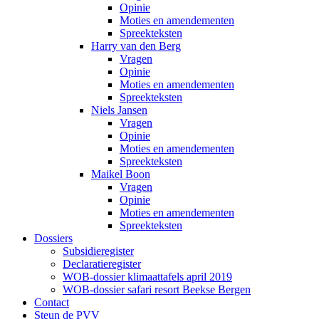
Opinie
Moties en amendementen
Spreekteksten
Harry van den Berg
Vragen
Opinie
Moties en amendementen
Spreekteksten
Niels Jansen
Vragen
Opinie
Moties en amendementen
Spreekteksten
Maikel Boon
Vragen
Opinie
Moties en amendementen
Spreekteksten
Dossiers
Subsidieregister
Declaratieregister
WOB-dossier klimaattafels april 2019
WOB-dossier safari resort Beekse Bergen
Contact
Steun de PVV