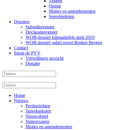
Vragen
Opinie
Moties en amendementen
Spreekteksten
Dossiers
Subsidieregister
Declaratieregister
WOB-dossier klimaattafels april 2019
WOB-dossier safari resort Beekse Bergen
Contact
Steun de PVV
Vrijwilligers gezocht
Donatie
Home
Nieuws
Persberichten
Spreekteksten
Nieuwsbrief
Statenvragen
Moties en amendementen