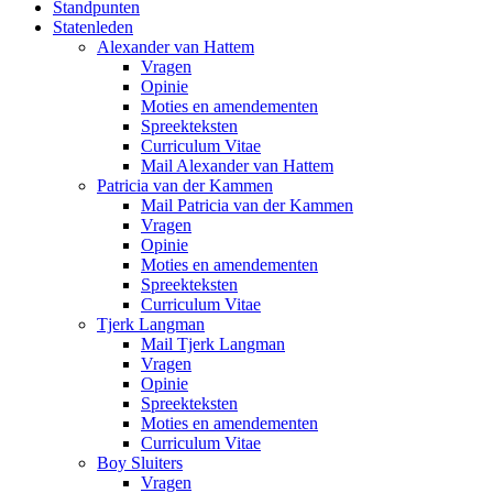
Standpunten
Statenleden
Alexander van Hattem
Vragen
Opinie
Moties en amendementen
Spreekteksten
Curriculum Vitae
Mail Alexander van Hattem
Patricia van der Kammen
Mail Patricia van der Kammen
Vragen
Opinie
Moties en amendementen
Spreekteksten
Curriculum Vitae
Tjerk Langman
Mail Tjerk Langman
Vragen
Opinie
Spreekteksten
Moties en amendementen
Curriculum Vitae
Boy Sluiters
Vragen