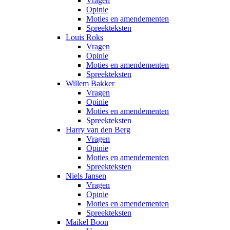
Vragen
Opinie
Moties en amendementen
Spreekteksten
Louis Roks
Vragen
Opinie
Moties en amendementen
Spreekteksten
Willem Bakker
Vragen
Opinie
Moties en amendementen
Spreekteksten
Harry van den Berg
Vragen
Opinie
Moties en amendementen
Spreekteksten
Niels Jansen
Vragen
Opinie
Moties en amendementen
Spreekteksten
Maikel Boon