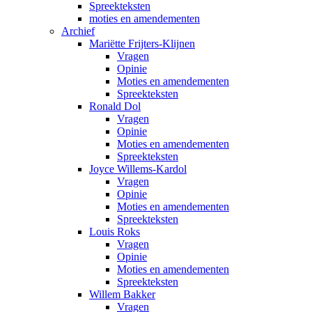
Spreekteksten
moties en amendementen
Archief
Mariëtte Frijters-Klijnen
Vragen
Opinie
Moties en amendementen
Spreekteksten
Ronald Dol
Vragen
Opinie
Moties en amendementen
Spreekteksten
Joyce Willems-Kardol
Vragen
Opinie
Moties en amendementen
Spreekteksten
Louis Roks
Vragen
Opinie
Moties en amendementen
Spreekteksten
Willem Bakker
Vragen