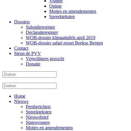
Vragen
Opinie
Moties en amendementen
Spreekteksten
Dossiers
Subsidieregister
Declaratieregister
WOB-dossier klimaattafels april 2019
WOB-dossier safari resort Beekse Bergen
Contact
Steun de PVV
Vrijwilligers gezocht
Donatie
Home
Nieuws
Persberichten
Spreekteksten
Nieuwsbrief
Statenvragen
Moties en amendementen