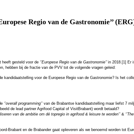
’Europese Regio van de Gastronomie’’ (ERG)
t heeft gesteld voor de
‘’Europese Regio van de Gastronomie’’
in 2018.
[1]
Er i
n, hebben bij de fractie van de PVV tot de volgende vragen geleid:
 de kandidaatstelling voor de Europese Regio van de Gastronomie? Is het co
 de
‘’overall programming’’
van de Brabantse kandidaatstelling maar liefst 7 mil
rbeeld de lead partner Agrifood Capital of VisitBrabant) wordt betaald?
aliseren van de ambitie om dé topregio in agrifood & leisure te worden’’
&
‘’Th
ord-Brabant en de Brabander gaat opleveren als we benoemd worden tot
Eur