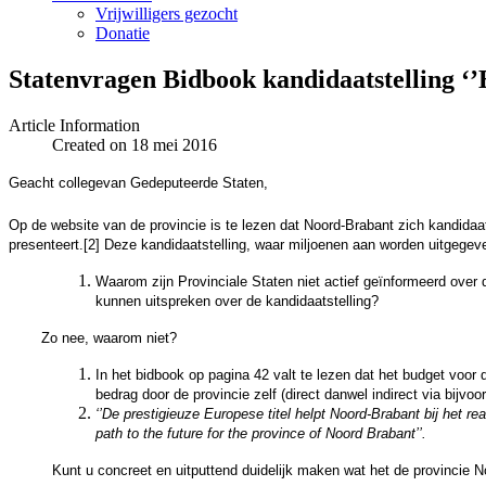
Vrijwilligers gezocht
Donatie
Statenvragen Bidbook kandidaatstelling ‘
Article Information
Created on 18 mei 2016
Geacht college
van Gedeputeerde Staten,
Op de website van de provincie is te lezen dat Noord-Brabant zich kandidaa
presenteert.
[2]
Deze kandidaatstelling, waar miljoenen aan worden uitgegeve
Waarom zijn Provinciale Staten niet actief geïnformeerd over
kunnen uitspreken over de kandidaatstelling?
Zo nee, waarom niet?
In het bidbook op pagina 42 valt te lezen dat het budget voor
bedrag door de provincie zelf (direct danwel indirect via bijvoo
‘’De prestigieuze Europese titel helpt Noord-Brabant bij het re
path to the future for the province of Noord Brabant’’.
Kunt u concreet en uitputtend duidelijk maken wat het de provincie No