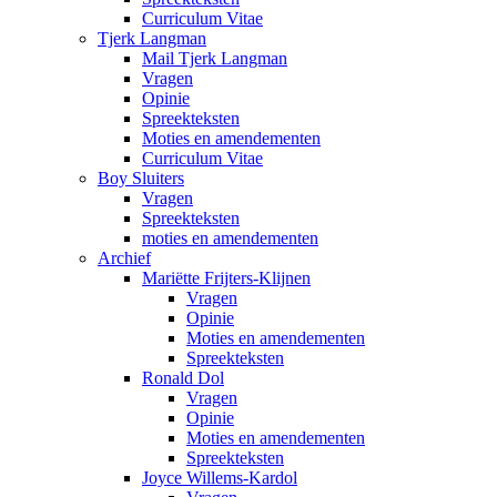
Curriculum Vitae
Tjerk Langman
Mail Tjerk Langman
Vragen
Opinie
Spreekteksten
Moties en amendementen
Curriculum Vitae
Boy Sluiters
Vragen
Spreekteksten
moties en amendementen
Archief
Mariëtte Frijters-Klijnen
Vragen
Opinie
Moties en amendementen
Spreekteksten
Ronald Dol
Vragen
Opinie
Moties en amendementen
Spreekteksten
Joyce Willems-Kardol