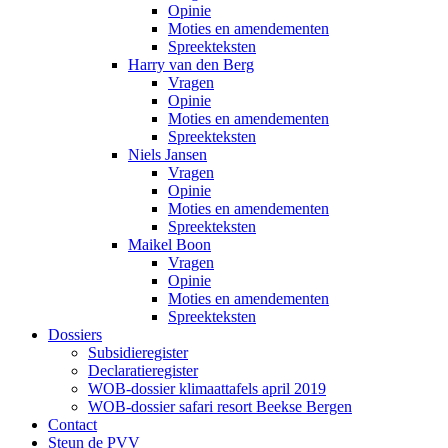
Opinie
Moties en amendementen
Spreekteksten
Harry van den Berg
Vragen
Opinie
Moties en amendementen
Spreekteksten
Niels Jansen
Vragen
Opinie
Moties en amendementen
Spreekteksten
Maikel Boon
Vragen
Opinie
Moties en amendementen
Spreekteksten
Dossiers
Subsidieregister
Declaratieregister
WOB-dossier klimaattafels april 2019
WOB-dossier safari resort Beekse Bergen
Contact
Steun de PVV