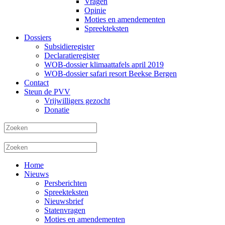
Vragen
Opinie
Moties en amendementen
Spreekteksten
Dossiers
Subsidieregister
Declaratieregister
WOB-dossier klimaattafels april 2019
WOB-dossier safari resort Beekse Bergen
Contact
Steun de PVV
Vrijwilligers gezocht
Donatie
Home
Nieuws
Persberichten
Spreekteksten
Nieuwsbrief
Statenvragen
Moties en amendementen