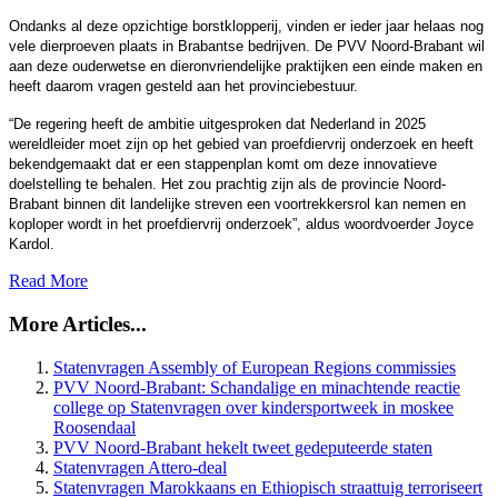
Ondanks al deze opzichtige borstklopperij, vinden er ieder jaar helaas nog
vele dierproeven plaats in Brabantse bedrijven. De PVV Noord-Brabant wil
aan deze ouderwetse en dieronvriendelijke praktijken een einde maken en
heeft daarom vragen gesteld aan het provinciebestuur.
“De regering heeft de ambitie uitgesproken dat Nederland in 2025
wereldleider moet zijn op het gebied van proefdiervrij onderzoek en heeft
bekendgemaakt dat er een stappenplan komt om deze innovatieve
doelstelling te behalen. Het zou prachtig zijn als de provincie Noord-
Brabant binnen dit landelijke streven een voortrekkersrol kan nemen en
koploper wordt in het proefdiervrij onderzoek”, aldus woordvoerder Joyce
Kardol.
Read More
More Articles...
Statenvragen Assembly of European Regions commissies
PVV Noord-Brabant: Schandalige en minachtende reactie
college op Statenvragen over kindersportweek in moskee
Roosendaal
PVV Noord-Brabant hekelt tweet gedeputeerde staten
Statenvragen Attero-deal
Statenvragen Marokkaans en Ethiopisch straattuig terroriseert