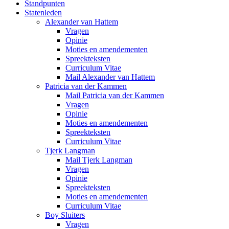
Standpunten
Statenleden
Alexander van Hattem
Vragen
Opinie
Moties en amendementen
Spreekteksten
Curriculum Vitae
Mail Alexander van Hattem
Patricia van der Kammen
Mail Patricia van der Kammen
Vragen
Opinie
Moties en amendementen
Spreekteksten
Curriculum Vitae
Tjerk Langman
Mail Tjerk Langman
Vragen
Opinie
Spreekteksten
Moties en amendementen
Curriculum Vitae
Boy Sluiters
Vragen