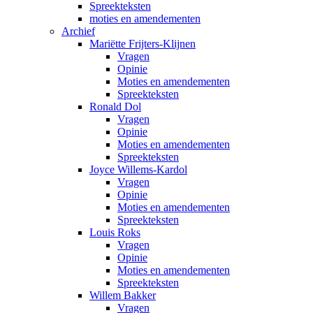
Spreekteksten
moties en amendementen
Archief
Mariëtte Frijters-Klijnen
Vragen
Opinie
Moties en amendementen
Spreekteksten
Ronald Dol
Vragen
Opinie
Moties en amendementen
Spreekteksten
Joyce Willems-Kardol
Vragen
Opinie
Moties en amendementen
Spreekteksten
Louis Roks
Vragen
Opinie
Moties en amendementen
Spreekteksten
Willem Bakker
Vragen