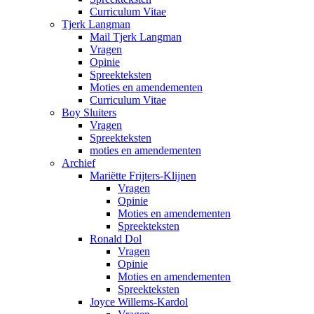
Curriculum Vitae
Tjerk Langman
Mail Tjerk Langman
Vragen
Opinie
Spreekteksten
Moties en amendementen
Curriculum Vitae
Boy Sluiters
Vragen
Spreekteksten
moties en amendementen
Archief
Mariëtte Frijters-Klijnen
Vragen
Opinie
Moties en amendementen
Spreekteksten
Ronald Dol
Vragen
Opinie
Moties en amendementen
Spreekteksten
Joyce Willems-Kardol