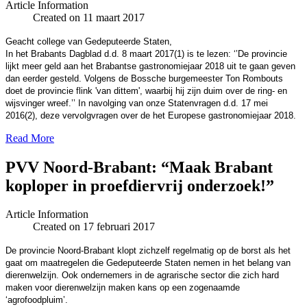
Article Information
Created on 11 maart 2017
Geacht college van Gedeputeerde Staten,
In het Brabants Dagblad d.d. 8 maart 2017(1) is te lezen: ‘’De provincie
lijkt meer geld aan het Brabantse gastronomiejaar 2018 uit te gaan geven
dan eerder gesteld. Volgens de Bossche burgemeester Ton Rombouts
doet de provincie flink 'van dittem', waarbij hij zijn duim over de ring- en
wijsvinger wreef.’’ In navolging van onze Statenvragen d.d. 17 mei
2016(2), deze vervolgvragen over de het Europese gastronomiejaar 2018.
Read More
PVV Noord-Brabant: “Maak Brabant
koploper in proefdiervrij onderzoek!”
Article Information
Created on 17 februari 2017
De provincie Noord-Brabant klopt zichzelf regelmatig op de borst als het
gaat om maatregelen die Gedeputeerde Staten nemen in het belang van
dierenwelzijn. Ook ondernemers in de agrarische sector die zich hard
maken voor dierenwelzijn maken kans op een zogenaamde
‘agrofoodpluim’.