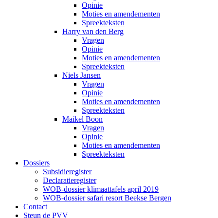
Opinie
Moties en amendementen
Spreekteksten
Harry van den Berg
Vragen
Opinie
Moties en amendementen
Spreekteksten
Niels Jansen
Vragen
Opinie
Moties en amendementen
Spreekteksten
Maikel Boon
Vragen
Opinie
Moties en amendementen
Spreekteksten
Dossiers
Subsidieregister
Declaratieregister
WOB-dossier klimaattafels april 2019
WOB-dossier safari resort Beekse Bergen
Contact
Steun de PVV