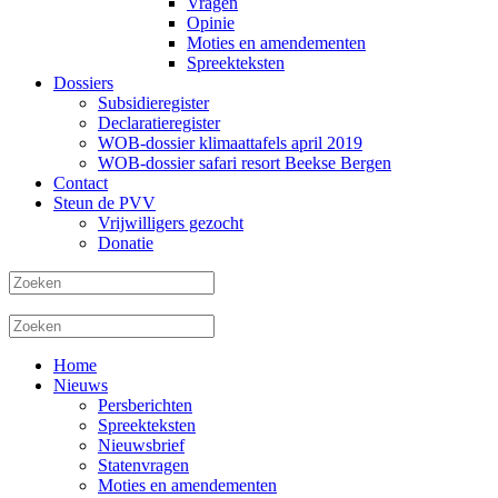
Vragen
Opinie
Moties en amendementen
Spreekteksten
Dossiers
Subsidieregister
Declaratieregister
WOB-dossier klimaattafels april 2019
WOB-dossier safari resort Beekse Bergen
Contact
Steun de PVV
Vrijwilligers gezocht
Donatie
Home
Nieuws
Persberichten
Spreekteksten
Nieuwsbrief
Statenvragen
Moties en amendementen