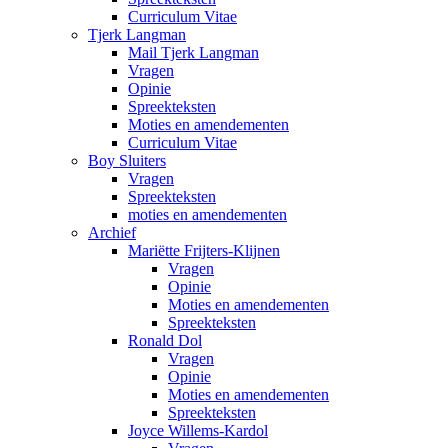
Curriculum Vitae
Tjerk Langman
Mail Tjerk Langman
Vragen
Opinie
Spreekteksten
Moties en amendementen
Curriculum Vitae
Boy Sluiters
Vragen
Spreekteksten
moties en amendementen
Archief
Mariëtte Frijters-Klijnen
Vragen
Opinie
Moties en amendementen
Spreekteksten
Ronald Dol
Vragen
Opinie
Moties en amendementen
Spreekteksten
Joyce Willems-Kardol