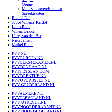
Opinie
Moties en amendementen
Spreekteksten
Ronald Dol
Joyce Willems-Kardol
Louis Roks
Willem Bakker
Harry van den Berg
Niels Jansen
Maikel Boon
PVV.NL
PVVEUROPA.NL
PVVEERSTEKAMER.NL
PVVDENHAAG.NL
PVVFRYSLAN.COM
PVVDRENTHE.NL
PVVOVERIJSSEL.NL
PVV-GELDERLAND.NL
PVVALMERE.NL
PVVFLEVOLAND.NL
PVV-UTRECHT.NL
PVVNOORDBRABANT.NL
PVV-NOORDHOLLAND.NL