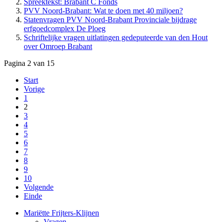
Spreektekst: Brabant C Fonds
PVV Noord-Brabant: Wat te doen met 40 miljoen?
Statenvragen PVV Noord-Brabant Provinciale bijdrage
Schriftelijke vragen uitlatingen gedeputeerde van den Hout
over Omroep Brabant
Pagina 2 van 15
Start
Vorige
1
2
3
4
5
6
7
8
9
10
Volgende
Einde
Mariëtte Frijters-Klijnen
Vragen