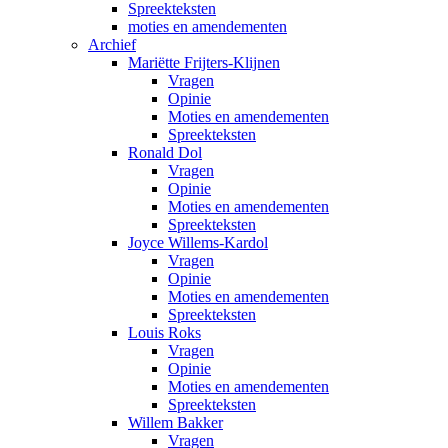
Spreekteksten
moties en amendementen
Archief
Mariëtte Frijters-Klijnen
Vragen
Opinie
Moties en amendementen
Spreekteksten
Ronald Dol
Vragen
Opinie
Moties en amendementen
Spreekteksten
Joyce Willems-Kardol
Vragen
Opinie
Moties en amendementen
Spreekteksten
Louis Roks
Vragen
Opinie
Moties en amendementen
Spreekteksten
Willem Bakker
Vragen