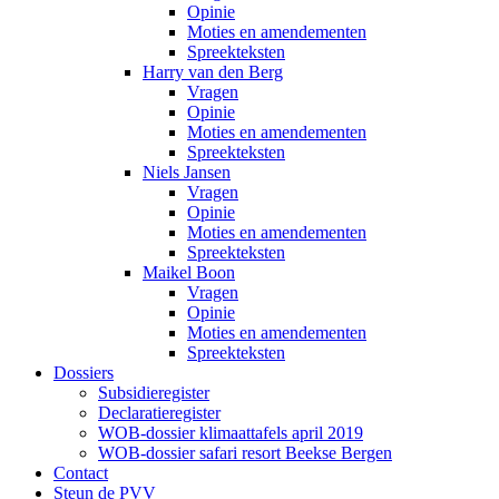
Opinie
Moties en amendementen
Spreekteksten
Harry van den Berg
Vragen
Opinie
Moties en amendementen
Spreekteksten
Niels Jansen
Vragen
Opinie
Moties en amendementen
Spreekteksten
Maikel Boon
Vragen
Opinie
Moties en amendementen
Spreekteksten
Dossiers
Subsidieregister
Declaratieregister
WOB-dossier klimaattafels april 2019
WOB-dossier safari resort Beekse Bergen
Contact
Steun de PVV