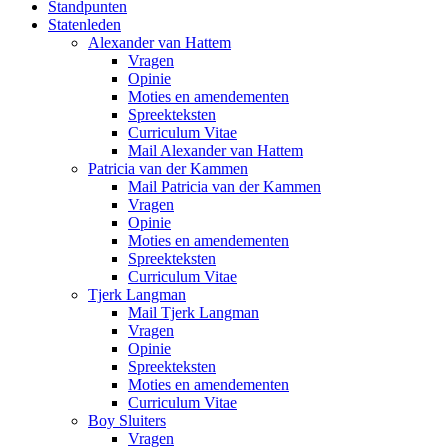
Standpunten
Statenleden
Alexander van Hattem
Vragen
Opinie
Moties en amendementen
Spreekteksten
Curriculum Vitae
Mail Alexander van Hattem
Patricia van der Kammen
Mail Patricia van der Kammen
Vragen
Opinie
Moties en amendementen
Spreekteksten
Curriculum Vitae
Tjerk Langman
Mail Tjerk Langman
Vragen
Opinie
Spreekteksten
Moties en amendementen
Curriculum Vitae
Boy Sluiters
Vragen