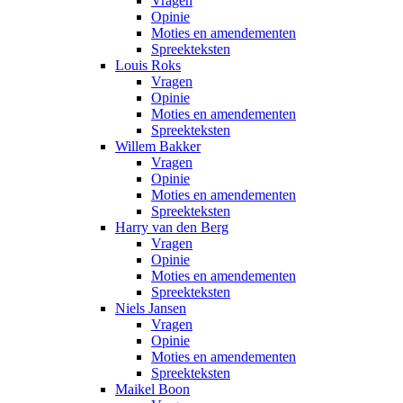
Vragen
Opinie
Moties en amendementen
Spreekteksten
Louis Roks
Vragen
Opinie
Moties en amendementen
Spreekteksten
Willem Bakker
Vragen
Opinie
Moties en amendementen
Spreekteksten
Harry van den Berg
Vragen
Opinie
Moties en amendementen
Spreekteksten
Niels Jansen
Vragen
Opinie
Moties en amendementen
Spreekteksten
Maikel Boon