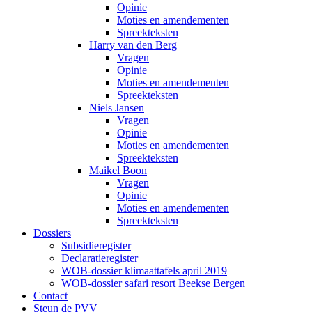
Opinie
Moties en amendementen
Spreekteksten
Harry van den Berg
Vragen
Opinie
Moties en amendementen
Spreekteksten
Niels Jansen
Vragen
Opinie
Moties en amendementen
Spreekteksten
Maikel Boon
Vragen
Opinie
Moties en amendementen
Spreekteksten
Dossiers
Subsidieregister
Declaratieregister
WOB-dossier klimaattafels april 2019
WOB-dossier safari resort Beekse Bergen
Contact
Steun de PVV