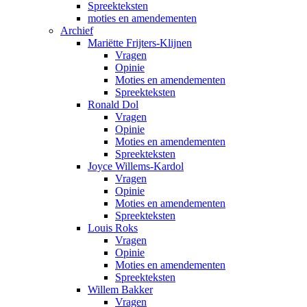
Spreekteksten
moties en amendementen
Archief
Mariëtte Frijters-Klijnen
Vragen
Opinie
Moties en amendementen
Spreekteksten
Ronald Dol
Vragen
Opinie
Moties en amendementen
Spreekteksten
Joyce Willems-Kardol
Vragen
Opinie
Moties en amendementen
Spreekteksten
Louis Roks
Vragen
Opinie
Moties en amendementen
Spreekteksten
Willem Bakker
Vragen