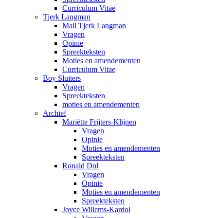
Curriculum Vitae
Tjerk Langman
Mail Tjerk Langman
Vragen
Opinie
Spreekteksten
Moties en amendementen
Curriculum Vitae
Boy Sluiters
Vragen
Spreekteksten
moties en amendementen
Archief
Mariëtte Frijters-Klijnen
Vragen
Opinie
Moties en amendementen
Spreekteksten
Ronald Dol
Vragen
Opinie
Moties en amendementen
Spreekteksten
Joyce Willems-Kardol