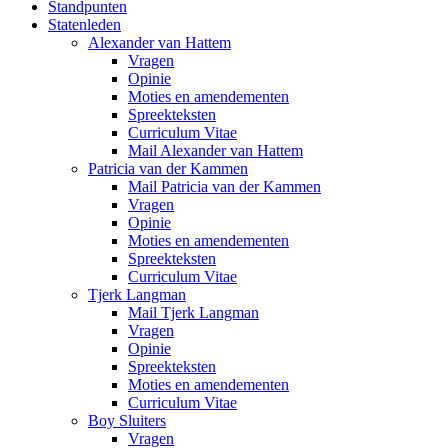
Standpunten
Statenleden
Alexander van Hattem
Vragen
Opinie
Moties en amendementen
Spreekteksten
Curriculum Vitae
Mail Alexander van Hattem
Patricia van der Kammen
Mail Patricia van der Kammen
Vragen
Opinie
Moties en amendementen
Spreekteksten
Curriculum Vitae
Tjerk Langman
Mail Tjerk Langman
Vragen
Opinie
Spreekteksten
Moties en amendementen
Curriculum Vitae
Boy Sluiters
Vragen