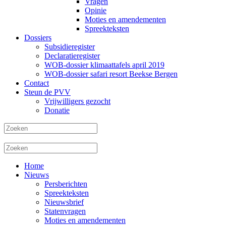
Vragen
Opinie
Moties en amendementen
Spreekteksten
Dossiers
Subsidieregister
Declaratieregister
WOB-dossier klimaattafels april 2019
WOB-dossier safari resort Beekse Bergen
Contact
Steun de PVV
Vrijwilligers gezocht
Donatie
Home
Nieuws
Persberichten
Spreekteksten
Nieuwsbrief
Statenvragen
Moties en amendementen