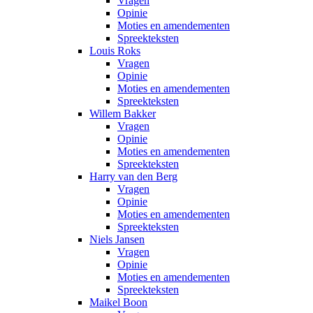
Vragen
Opinie
Moties en amendementen
Spreekteksten
Louis Roks
Vragen
Opinie
Moties en amendementen
Spreekteksten
Willem Bakker
Vragen
Opinie
Moties en amendementen
Spreekteksten
Harry van den Berg
Vragen
Opinie
Moties en amendementen
Spreekteksten
Niels Jansen
Vragen
Opinie
Moties en amendementen
Spreekteksten
Maikel Boon