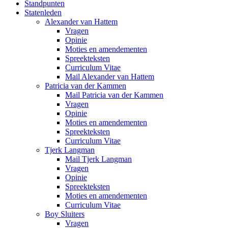
Standpunten
Statenleden
Alexander van Hattem
Vragen
Opinie
Moties en amendementen
Spreekteksten
Curriculum Vitae
Mail Alexander van Hattem
Patricia van der Kammen
Mail Patricia van der Kammen
Vragen
Opinie
Moties en amendementen
Spreekteksten
Curriculum Vitae
Tjerk Langman
Mail Tjerk Langman
Vragen
Opinie
Spreekteksten
Moties en amendementen
Curriculum Vitae
Boy Sluiters
Vragen