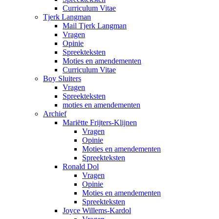
Curriculum Vitae
Tjerk Langman
Mail Tjerk Langman
Vragen
Opinie
Spreekteksten
Moties en amendementen
Curriculum Vitae
Boy Sluiters
Vragen
Spreekteksten
moties en amendementen
Archief
Mariëtte Frijters-Klijnen
Vragen
Opinie
Moties en amendementen
Spreekteksten
Ronald Dol
Vragen
Opinie
Moties en amendementen
Spreekteksten
Joyce Willems-Kardol