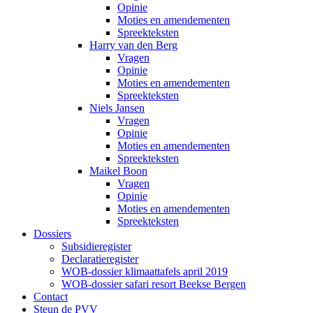
Opinie
Moties en amendementen
Spreekteksten
Harry van den Berg
Vragen
Opinie
Moties en amendementen
Spreekteksten
Niels Jansen
Vragen
Opinie
Moties en amendementen
Spreekteksten
Maikel Boon
Vragen
Opinie
Moties en amendementen
Spreekteksten
Dossiers
Subsidieregister
Declaratieregister
WOB-dossier klimaattafels april 2019
WOB-dossier safari resort Beekse Bergen
Contact
Steun de PVV