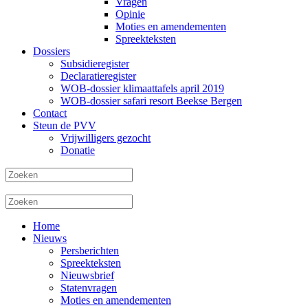
Vragen
Opinie
Moties en amendementen
Spreekteksten
Dossiers
Subsidieregister
Declaratieregister
WOB-dossier klimaattafels april 2019
WOB-dossier safari resort Beekse Bergen
Contact
Steun de PVV
Vrijwilligers gezocht
Donatie
Home
Nieuws
Persberichten
Spreekteksten
Nieuwsbrief
Statenvragen
Moties en amendementen