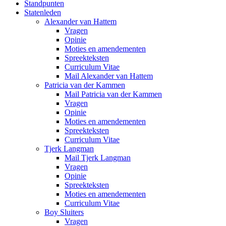
Standpunten
Statenleden
Alexander van Hattem
Vragen
Opinie
Moties en amendementen
Spreekteksten
Curriculum Vitae
Mail Alexander van Hattem
Patricia van der Kammen
Mail Patricia van der Kammen
Vragen
Opinie
Moties en amendementen
Spreekteksten
Curriculum Vitae
Tjerk Langman
Mail Tjerk Langman
Vragen
Opinie
Spreekteksten
Moties en amendementen
Curriculum Vitae
Boy Sluiters
Vragen