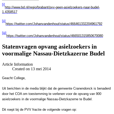
[i]
http://www.bd.nl/regio/brabant/pvv-geen-asielzoekers-naar-budel-
1.4358517
[ii]
https://twitter.com/Johanvandenhout/status/466461332204961792
[iii]
https://twitter.com/Johanvandenhout/status/466501315850670080
Statenvragen opvang asielzoekers in
voormalige Nassau-Dietzkazerne Budel
Article Information
Created on 13 mei 2014
Geacht College,
Uit berichten in de media blijkt dat de gemeente Cranendonck is benaderd
door het COA om toestemming te verlenen voor de opvang van 900
asielzoekers in de voormalige Nassau-Dietzkazerne te Budel.
Dit roept bij de PVV fractie de volgende vragen op: