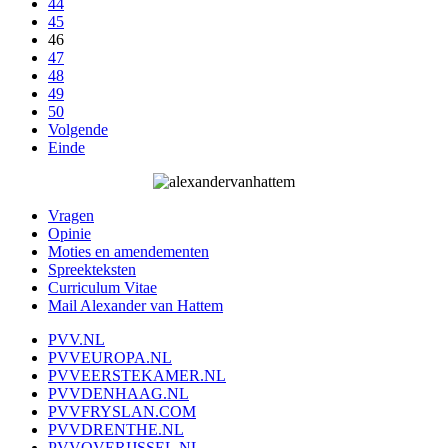
44
45
46
47
48
49
50
Volgende
Einde
Vragen
Opinie
Moties en amendementen
Spreekteksten
Curriculum Vitae
Mail Alexander van Hattem
PVV.NL
PVVEUROPA.NL
PVVEERSTEKAMER.NL
PVVDENHAAG.NL
PVVFRYSLAN.COM
PVVDRENTHE.NL
PVVOVERIJSSEL.NL