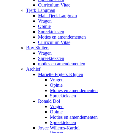
Curriculum Vitae
Tjerk Langman
Mail Tjerk Langman
Vragen
Opinie
Spreekteksten
Moties en amendementen
Curriculum Vitae
Boy Sluiters
Vragen
Spreekteksten
moties en amendementen
Archief
Mariëtte Frijters-Klijnen
Vragen
Opinie
Moties en amendementen
Spreekteksten
Ronald Dol
Vragen
Opinie
Moties en amendementen
Spreekteksten
Joyce Willems-Kardol