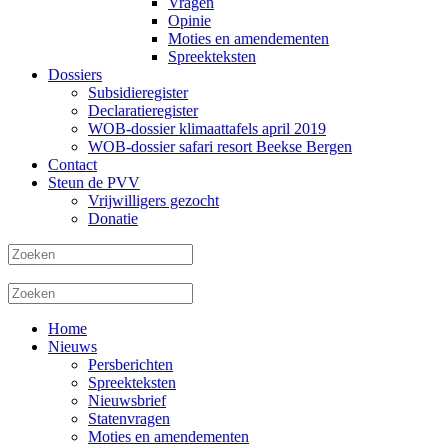
Vragen
Opinie
Moties en amendementen
Spreekteksten
Dossiers
Subsidieregister
Declaratieregister
WOB-dossier klimaattafels april 2019
WOB-dossier safari resort Beekse Bergen
Contact
Steun de PVV
Vrijwilligers gezocht
Donatie
Home
Nieuws
Persberichten
Spreekteksten
Nieuwsbrief
Statenvragen
Moties en amendementen