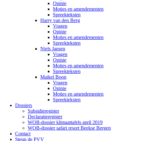
Opinie
Moties en amendementen
Spreekteksten
Harry van den Berg
Vragen
Opinie
Moties en amendementen
Spreekteksten
Niels Jansen
Vragen
Opinie
Moties en amendementen
Spreekteksten
Maikel Boon
Vragen
Opinie
Moties en amendementen
Spreekteksten
Dossiers
Subsidieregister
Declaratieregister
WOB-dossier klimaattafels april 2019
WOB-dossier safari resort Beekse Bergen
Contact
Steun de PVV