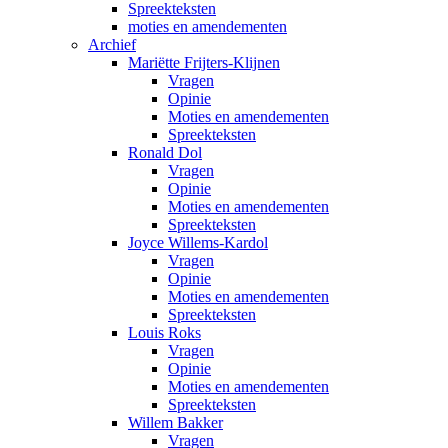
Spreekteksten
moties en amendementen
Archief
Mariëtte Frijters-Klijnen
Vragen
Opinie
Moties en amendementen
Spreekteksten
Ronald Dol
Vragen
Opinie
Moties en amendementen
Spreekteksten
Joyce Willems-Kardol
Vragen
Opinie
Moties en amendementen
Spreekteksten
Louis Roks
Vragen
Opinie
Moties en amendementen
Spreekteksten
Willem Bakker
Vragen