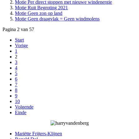
Motie Per direct stoppen met nieuwe windenergie
Motie Ruit Begroting 2021
Motie Geen zon op land
Motie Geen draagvlak = Geen windmolens
Pagina 2 van 57
Start
Vorige
1
2
3
4
5
6
7
8
9
10
Volgende
Einde
Mariëtte Frijters-Klijnen