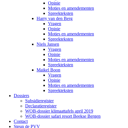
Opinie
Moties en amendementen
Spreekteksten
Harry van den Berg
Vragen
Opinie
Moties en amendementen
Spreekteksten
Niels Jansen
Vragen
Opinie
Moties en amendementen
Spreekteksten
Maikel Boon
Vragen
Opinie
Moties en amendementen
Spreekteksten
Dossiers
Subsidieregister
Declaratieregister
WOB-dossier klimaattafels april 2019
WOB-dossier safari resort Beekse Bergen
Contact
Steun de PVV