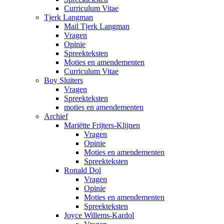
Curriculum Vitae
Tjerk Langman
Mail Tjerk Langman
Vragen
Opinie
Spreekteksten
Moties en amendementen
Curriculum Vitae
Boy Sluiters
Vragen
Spreekteksten
moties en amendementen
Archief
Mariëtte Frijters-Klijnen
Vragen
Opinie
Moties en amendementen
Spreekteksten
Ronald Dol
Vragen
Opinie
Moties en amendementen
Spreekteksten
Joyce Willems-Kardol