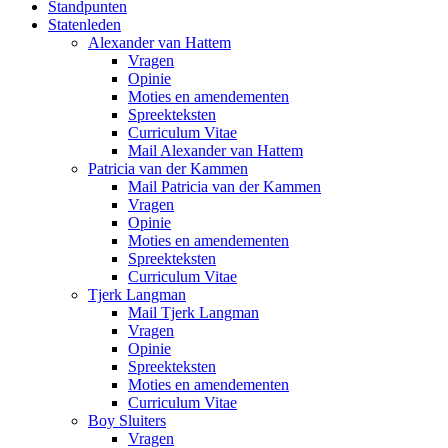
Standpunten
Statenleden
Alexander van Hattem
Vragen
Opinie
Moties en amendementen
Spreekteksten
Curriculum Vitae
Mail Alexander van Hattem
Patricia van der Kammen
Mail Patricia van der Kammen
Vragen
Opinie
Moties en amendementen
Spreekteksten
Curriculum Vitae
Tjerk Langman
Mail Tjerk Langman
Vragen
Opinie
Spreekteksten
Moties en amendementen
Curriculum Vitae
Boy Sluiters
Vragen