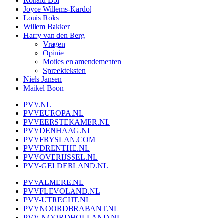
Ronald Dol
Joyce Willems-Kardol
Louis Roks
Willem Bakker
Harry van den Berg
Vragen
Opinie
Moties en amendementen
Spreekteksten
Niels Jansen
Maikel Boon
PVV.NL
PVVEUROPA.NL
PVVEERSTEKAMER.NL
PVVDENHAAG.NL
PVVFRYSLAN.COM
PVVDRENTHE.NL
PVVOVERIJSSEL.NL
PVV-GELDERLAND.NL
PVVALMERE.NL
PVVFLEVOLAND.NL
PVV-UTRECHT.NL
PVVNOORDBRABANT.NL
PVV-NOORDHOLLAND.NL