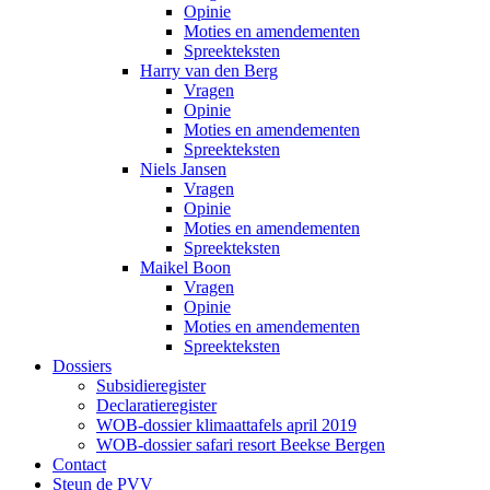
Opinie
Moties en amendementen
Spreekteksten
Harry van den Berg
Vragen
Opinie
Moties en amendementen
Spreekteksten
Niels Jansen
Vragen
Opinie
Moties en amendementen
Spreekteksten
Maikel Boon
Vragen
Opinie
Moties en amendementen
Spreekteksten
Dossiers
Subsidieregister
Declaratieregister
WOB-dossier klimaattafels april 2019
WOB-dossier safari resort Beekse Bergen
Contact
Steun de PVV