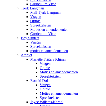
Curriculum Vitae
Tjerk Langman
Mail Tjerk Langman
Vragen
Opinie
Spreekteksten
Moties en amendementen
Curriculum Vitae
Boy Sluiters
Vragen
Spreekteksten
moties en amendementen
Archief
Mariëtte Frijters-Klijnen
Vragen
Opinie
Moties en amendementen
Spreekteksten
Ronald Dol
Vragen
Opinie
Moties en amendementen
Spreekteksten
Joyce Willems-Kardol