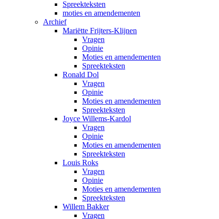
Spreekteksten
moties en amendementen
Archief
Mariëtte Frijters-Klijnen
Vragen
Opinie
Moties en amendementen
Spreekteksten
Ronald Dol
Vragen
Opinie
Moties en amendementen
Spreekteksten
Joyce Willems-Kardol
Vragen
Opinie
Moties en amendementen
Spreekteksten
Louis Roks
Vragen
Opinie
Moties en amendementen
Spreekteksten
Willem Bakker
Vragen