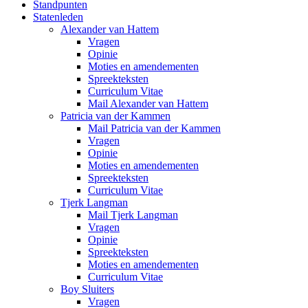
Standpunten
Statenleden
Alexander van Hattem
Vragen
Opinie
Moties en amendementen
Spreekteksten
Curriculum Vitae
Mail Alexander van Hattem
Patricia van der Kammen
Mail Patricia van der Kammen
Vragen
Opinie
Moties en amendementen
Spreekteksten
Curriculum Vitae
Tjerk Langman
Mail Tjerk Langman
Vragen
Opinie
Spreekteksten
Moties en amendementen
Curriculum Vitae
Boy Sluiters
Vragen