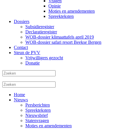
Vragen
Opinie
Moties en amendementen
Spreekteksten
Dossiers
Subsidieregister
Declaratieregister
WOB-dossier klimaattafels april 2019
WOB-dossier safari resort Beekse Bergen
Contact
Steun de PVV
Vrijwilligers gezocht
Donatie
Home
Nieuws
Persberichten
Spreekteksten
Nieuwsbrief
Statenvragen
Moties en amendementen