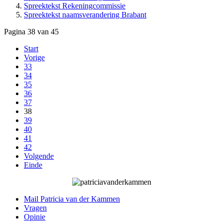
Spreektekst Rekeningcommissie
Spreektekst naamsverandering Brabant
Pagina 38 van 45
Start
Vorige
33
34
35
36
37
38
39
40
41
42
Volgende
Einde
Mail Patricia van der Kammen
Vragen
Opinie