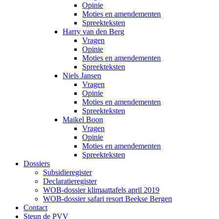
Opinie
Moties en amendementen
Spreekteksten
Harry van den Berg
Vragen
Opinie
Moties en amendementen
Spreekteksten
Niels Jansen
Vragen
Opinie
Moties en amendementen
Spreekteksten
Maikel Boon
Vragen
Opinie
Moties en amendementen
Spreekteksten
Dossiers
Subsidieregister
Declaratieregister
WOB-dossier klimaattafels april 2019
WOB-dossier safari resort Beekse Bergen
Contact
Steun de PVV