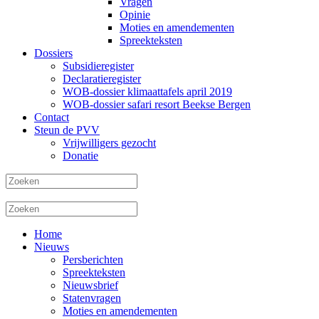
Vragen
Opinie
Moties en amendementen
Spreekteksten
Dossiers
Subsidieregister
Declaratieregister
WOB-dossier klimaattafels april 2019
WOB-dossier safari resort Beekse Bergen
Contact
Steun de PVV
Vrijwilligers gezocht
Donatie
Home
Nieuws
Persberichten
Spreekteksten
Nieuwsbrief
Statenvragen
Moties en amendementen