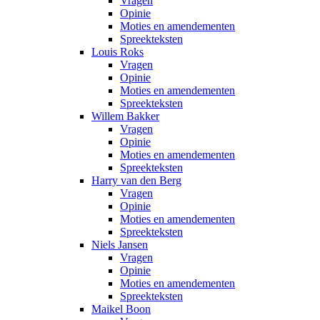
Vragen
Opinie
Moties en amendementen
Spreekteksten
Louis Roks
Vragen
Opinie
Moties en amendementen
Spreekteksten
Willem Bakker
Vragen
Opinie
Moties en amendementen
Spreekteksten
Harry van den Berg
Vragen
Opinie
Moties en amendementen
Spreekteksten
Niels Jansen
Vragen
Opinie
Moties en amendementen
Spreekteksten
Maikel Boon