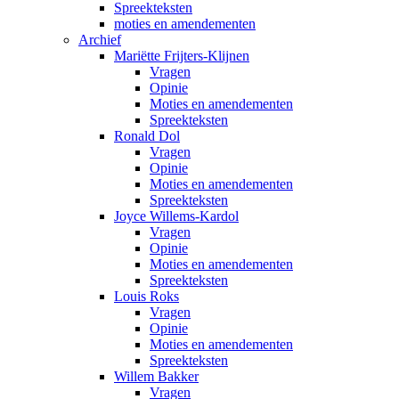
Spreekteksten
moties en amendementen
Archief
Mariëtte Frijters-Klijnen
Vragen
Opinie
Moties en amendementen
Spreekteksten
Ronald Dol
Vragen
Opinie
Moties en amendementen
Spreekteksten
Joyce Willems-Kardol
Vragen
Opinie
Moties en amendementen
Spreekteksten
Louis Roks
Vragen
Opinie
Moties en amendementen
Spreekteksten
Willem Bakker
Vragen