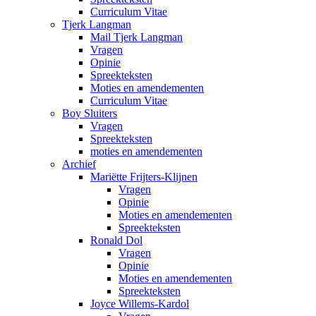
Curriculum Vitae
Tjerk Langman
Mail Tjerk Langman
Vragen
Opinie
Spreekteksten
Moties en amendementen
Curriculum Vitae
Boy Sluiters
Vragen
Spreekteksten
moties en amendementen
Archief
Mariëtte Frijters-Klijnen
Vragen
Opinie
Moties en amendementen
Spreekteksten
Ronald Dol
Vragen
Opinie
Moties en amendementen
Spreekteksten
Joyce Willems-Kardol