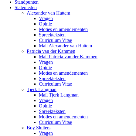
Standpunten
Statenleden
Alexander van Hattem
Vragen
Opinie
Moties en amendementen
Spreekteksten
Curriculum Vitae
Mail Alexander van Hattem
Patricia van der Kammen
Mail Patricia van der Kammen
Vragen
Opinie
Moties en amendementen
Spreekteksten
Curriculum Vitae
Tjerk Langman
Mail Tjerk Langman
Vragen
Opinie
Spreekteksten
Moties en amendementen
Curriculum Vitae
Boy Sluiters
Vragen