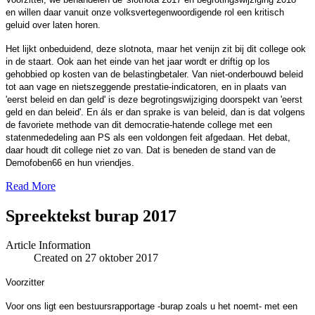
en willen daar vanuit onze volksvertegenwoordigende rol een kritisch
geluid over laten horen.
Het lijkt onbeduidend, deze slotnota, maar het venijn zit bij dit college ook
in de staart. Ook aan het einde van het jaar wordt er driftig op los
gehobbied op kosten van de belastingbetaler. Van niet-onderbouwd beleid
tot aan vage en nietszeggende prestatie-indicatoren, en in plaats van
'eerst beleid en dan geld' is deze begrotingswijziging doorspekt van 'eerst
geld en dan beleid'. En áls er dan sprake is van beleid, dan is dat volgens
de favoriete methode van dit democratie-hatende college met een
statenmededeling aan PS als een voldongen feit afgedaan. Het debat,
daar houdt dit college niet zo van. Dat is beneden de stand van de
Demofoben66 en hun vriendjes.
Read More
Spreektekst burap 2017
Article Information
Created on 27 oktober 2017
Voorzitter
Voor ons ligt een bestuursrapportage -burap zoals u het noemt- met een