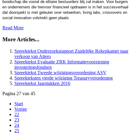
boodschap die vooral de elitaire bestuurders blij zal maken. Voor burgers
en ondernemers die hiervoor financieel opdraaien is in het succesverhaal
dat doorspekt is met geleuter over netwerken, living labs, crossovers en
social innovation volstrekt geen plaats.
Read More
More Articles...
Spreektekst Onderzoeksrapport Zuidelijke Rekenkamer naar
verkoop van Attero
Spreektekst Evaluatie ZRK Informatievoorziening
investeringsfondsen
Spreektekst Tweede wijzigingsverordening ASV
Spreekteksten vierde wijziging Treasuryverordening
Spreektekst Jaarstukken 2016
Pagina 27 van 45
Start
Vorige
22
23
24
25