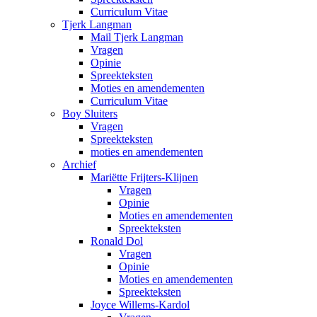
Curriculum Vitae
Tjerk Langman
Mail Tjerk Langman
Vragen
Opinie
Spreekteksten
Moties en amendementen
Curriculum Vitae
Boy Sluiters
Vragen
Spreekteksten
moties en amendementen
Archief
Mariëtte Frijters-Klijnen
Vragen
Opinie
Moties en amendementen
Spreekteksten
Ronald Dol
Vragen
Opinie
Moties en amendementen
Spreekteksten
Joyce Willems-Kardol