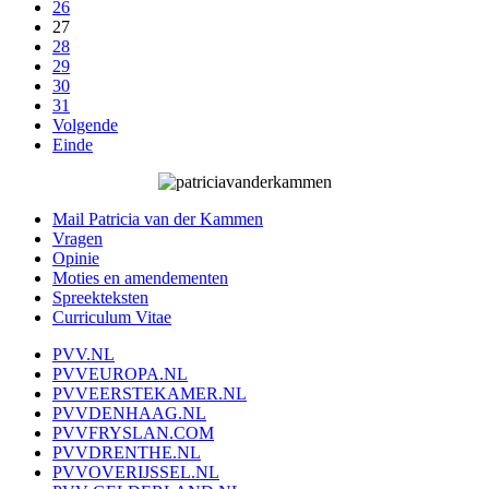
26
27
28
29
30
31
Volgende
Einde
Mail Patricia van der Kammen
Vragen
Opinie
Moties en amendementen
Spreekteksten
Curriculum Vitae
PVV.NL
PVVEUROPA.NL
PVVEERSTEKAMER.NL
PVVDENHAAG.NL
PVVFRYSLAN.COM
PVVDRENTHE.NL
PVVOVERIJSSEL.NL