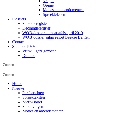
Vragen
Opinie
Moties en amendementen
Spreekteksten
Dossiers
Subsidieregister
Declaratieregister
WOB-dossier klimaattafels april 2019
WOB-dossier safari resort Beekse Bergen
Contact
Steun de PVV
Vrijwilligers gezocht
Donatie
Home
Nieuws
Persberichten
Spreekteksten
Nieuwsbrief
Statenvragen
Moties en amendementen