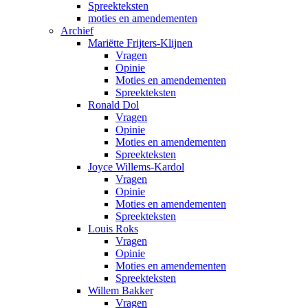
Spreekteksten
moties en amendementen
Archief
Mariëtte Frijters-Klijnen
Vragen
Opinie
Moties en amendementen
Spreekteksten
Ronald Dol
Vragen
Opinie
Moties en amendementen
Spreekteksten
Joyce Willems-Kardol
Vragen
Opinie
Moties en amendementen
Spreekteksten
Louis Roks
Vragen
Opinie
Moties en amendementen
Spreekteksten
Willem Bakker
Vragen