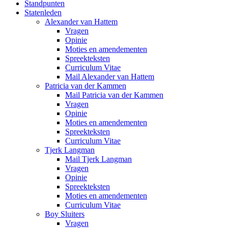
Standpunten
Statenleden
Alexander van Hattem
Vragen
Opinie
Moties en amendementen
Spreekteksten
Curriculum Vitae
Mail Alexander van Hattem
Patricia van der Kammen
Mail Patricia van der Kammen
Vragen
Opinie
Moties en amendementen
Spreekteksten
Curriculum Vitae
Tjerk Langman
Mail Tjerk Langman
Vragen
Opinie
Spreekteksten
Moties en amendementen
Curriculum Vitae
Boy Sluiters
Vragen