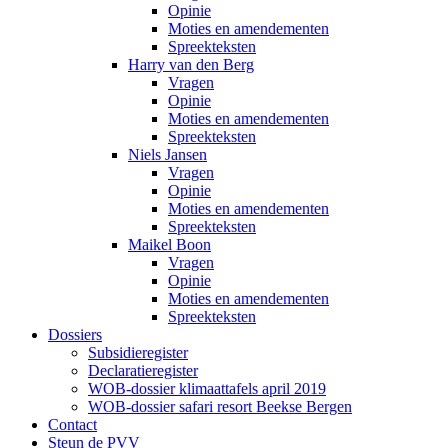
Opinie
Moties en amendementen
Spreekteksten
Harry van den Berg
Vragen
Opinie
Moties en amendementen
Spreekteksten
Niels Jansen
Vragen
Opinie
Moties en amendementen
Spreekteksten
Maikel Boon
Vragen
Opinie
Moties en amendementen
Spreekteksten
Dossiers
Subsidieregister
Declaratieregister
WOB-dossier klimaattafels april 2019
WOB-dossier safari resort Beekse Bergen
Contact
Steun de PVV