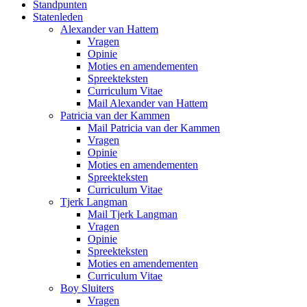
Standpunten
Statenleden
Alexander van Hattem
Vragen
Opinie
Moties en amendementen
Spreekteksten
Curriculum Vitae
Mail Alexander van Hattem
Patricia van der Kammen
Mail Patricia van der Kammen
Vragen
Opinie
Moties en amendementen
Spreekteksten
Curriculum Vitae
Tjerk Langman
Mail Tjerk Langman
Vragen
Opinie
Spreekteksten
Moties en amendementen
Curriculum Vitae
Boy Sluiters
Vragen