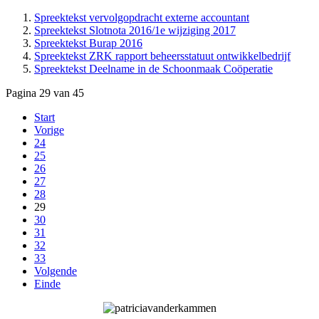
Spreektekst vervolgopdracht externe accountant
Spreektekst Slotnota 2016/1e wijziging 2017
Spreektekst Burap 2016
Spreektekst ZRK rapport beheersstatuut ontwikkelbedrijf
Spreektekst Deelname in de Schoonmaak Coöperatie
Pagina 29 van 45
Start
Vorige
24
25
26
27
28
29
30
31
32
33
Volgende
Einde