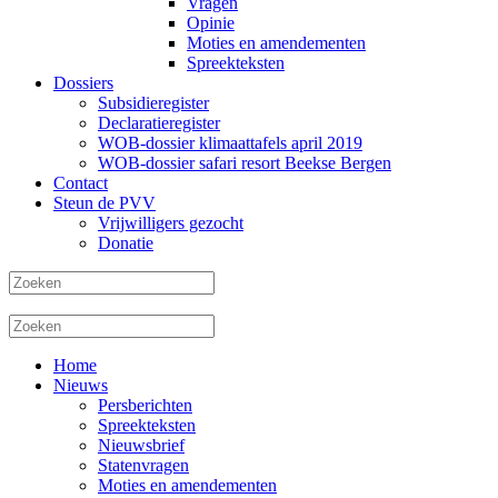
Vragen
Opinie
Moties en amendementen
Spreekteksten
Dossiers
Subsidieregister
Declaratieregister
WOB-dossier klimaattafels april 2019
WOB-dossier safari resort Beekse Bergen
Contact
Steun de PVV
Vrijwilligers gezocht
Donatie
Home
Nieuws
Persberichten
Spreekteksten
Nieuwsbrief
Statenvragen
Moties en amendementen