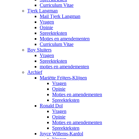
Curriculum Vitae
Tjerk Langman
Mail Tjerk Langman
Vragen
Opinie
Spreekteksten
Moties en amendementen
Curriculum Vitae
Boy Sluiters
Vragen
Spreekteksten
moties en amendementen
Archief
Mariëtte Frijters-Klijnen
Vragen
Opinie
Moties en amendementen
Spreekteksten
Ronald Dol
Vragen
Opinie
Moties en amendementen
Spreekteksten
Joyce Willems-Kardol