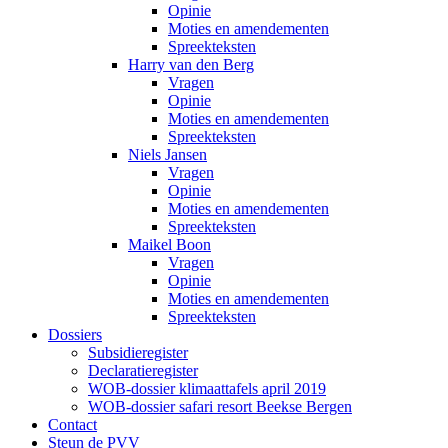
Opinie
Moties en amendementen
Spreekteksten
Harry van den Berg
Vragen
Opinie
Moties en amendementen
Spreekteksten
Niels Jansen
Vragen
Opinie
Moties en amendementen
Spreekteksten
Maikel Boon
Vragen
Opinie
Moties en amendementen
Spreekteksten
Dossiers
Subsidieregister
Declaratieregister
WOB-dossier klimaattafels april 2019
WOB-dossier safari resort Beekse Bergen
Contact
Steun de PVV