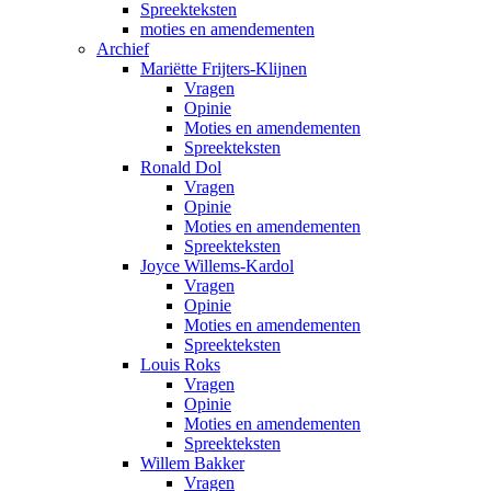
Spreekteksten
moties en amendementen
Archief
Mariëtte Frijters-Klijnen
Vragen
Opinie
Moties en amendementen
Spreekteksten
Ronald Dol
Vragen
Opinie
Moties en amendementen
Spreekteksten
Joyce Willems-Kardol
Vragen
Opinie
Moties en amendementen
Spreekteksten
Louis Roks
Vragen
Opinie
Moties en amendementen
Spreekteksten
Willem Bakker
Vragen