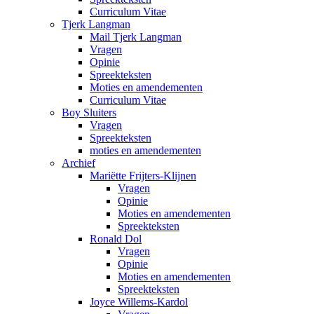
Curriculum Vitae
Tjerk Langman
Mail Tjerk Langman
Vragen
Opinie
Spreekteksten
Moties en amendementen
Curriculum Vitae
Boy Sluiters
Vragen
Spreekteksten
moties en amendementen
Archief
Mariëtte Frijters-Klijnen
Vragen
Opinie
Moties en amendementen
Spreekteksten
Ronald Dol
Vragen
Opinie
Moties en amendementen
Spreekteksten
Joyce Willems-Kardol