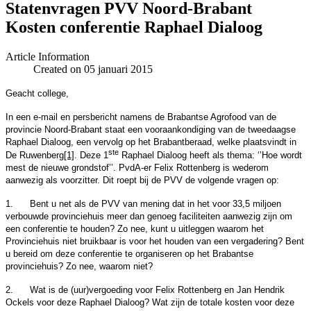
Statenvragen PVV Noord-Brabant
Kosten conferentie Raphael Dialoog
Article Information
Created on 05 januari 2015
Geacht college,
In een e-mail en persbericht namens de Brabantse Agrofood van de
provincie Noord-Brabant staat een vooraankondiging van de tweedaagse
Raphael Dialoog, een vervolg op het Brabantberaad, welke plaatsvindt in
ste
De Ruwenberg
[1]
. Deze 1
Raphael Dialoog heeft als thema: ‘’Hoe wordt
mest de nieuwe grondstof’’. PvdA-er Felix Rottenberg is wederom
aanwezig als voorzitter.
Dit roept bij de PVV de volgende vragen op:
1.
Bent u net als de PVV van mening dat in het voor 33,5 miljoen
verbouwde provinciehuis meer dan genoeg faciliteiten aanwezig zijn om
een conferentie te houden? Zo nee, kunt u uitleggen waarom het
Provinciehuis niet bruikbaar is voor het houden van een vergadering? Bent
u bereid om deze conferentie te organiseren op het Brabantse
provinciehuis? Zo nee, waarom niet?
2.
Wat is de (uur)vergoeding voor Felix Rottenberg en Jan Hendrik
Ockels voor deze Raphael Dialoog? Wat zijn de totale kosten voor deze