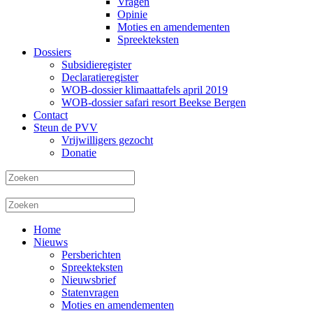
Vragen
Opinie
Moties en amendementen
Spreekteksten
Dossiers
Subsidieregister
Declaratieregister
WOB-dossier klimaattafels april 2019
WOB-dossier safari resort Beekse Bergen
Contact
Steun de PVV
Vrijwilligers gezocht
Donatie
Home
Nieuws
Persberichten
Spreekteksten
Nieuwsbrief
Statenvragen
Moties en amendementen