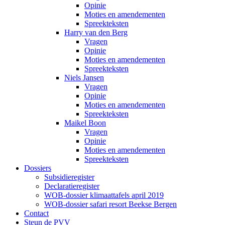
Opinie
Moties en amendementen
Spreekteksten
Harry van den Berg
Vragen
Opinie
Moties en amendementen
Spreekteksten
Niels Jansen
Vragen
Opinie
Moties en amendementen
Spreekteksten
Maikel Boon
Vragen
Opinie
Moties en amendementen
Spreekteksten
Dossiers
Subsidieregister
Declaratieregister
WOB-dossier klimaattafels april 2019
WOB-dossier safari resort Beekse Bergen
Contact
Steun de PVV