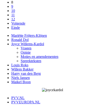
8
9
10
11
12
Volgende
Einde
Mariëtte Frijters-Klijnen
Ronald Dol
Joyce Willems-Kardol
Vragen
Opinie
Moties en amendementen
Spreekteksten
Louis Roks
Willem Bakker
Harry van den Berg
Niels Jansen
Maikel Boon
PVV.NL
PVVEUROPA.NL