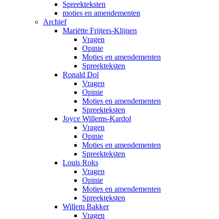
Spreekteksten
moties en amendementen
Archief
Mariëtte Frijters-Klijnen
Vragen
Opinie
Moties en amendementen
Spreekteksten
Ronald Dol
Vragen
Opinie
Moties en amendementen
Spreekteksten
Joyce Willems-Kardol
Vragen
Opinie
Moties en amendementen
Spreekteksten
Louis Roks
Vragen
Opinie
Moties en amendementen
Spreekteksten
Willem Bakker
Vragen