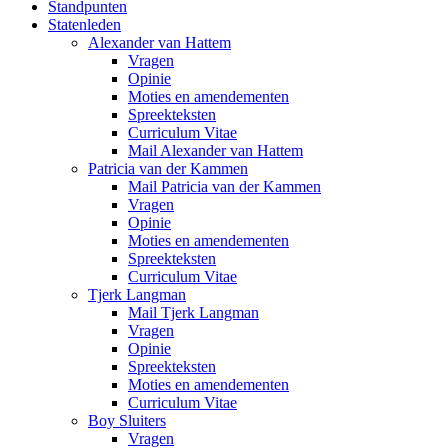
Standpunten
Statenleden
Alexander van Hattem
Vragen
Opinie
Moties en amendementen
Spreekteksten
Curriculum Vitae
Mail Alexander van Hattem
Patricia van der Kammen
Mail Patricia van der Kammen
Vragen
Opinie
Moties en amendementen
Spreekteksten
Curriculum Vitae
Tjerk Langman
Mail Tjerk Langman
Vragen
Opinie
Spreekteksten
Moties en amendementen
Curriculum Vitae
Boy Sluiters
Vragen