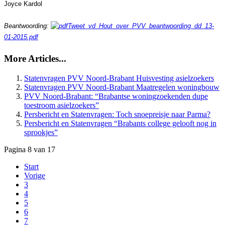
Joyce Kardol
Beantwoording:
Tweet_vd_Hout_over_PVV_beantwoording_dd_13-
01-2015.pdf
More Articles...
Statenvragen PVV Noord-Brabant Huisvesting asielzoekers
Statenvragen PVV Noord-Brabant Maatregelen woningbouw
PVV Noord-Brabant: “Brabantse woningzoekenden dupe
toestroom asielzoekers”
Persbericht en Statenvragen: Toch snoepreisje naar Parma?
Persbericht en Statenvragen “Brabants college gelooft nog in
sprookjes”
Pagina 8 van 17
Start
Vorige
3
4
5
6
7