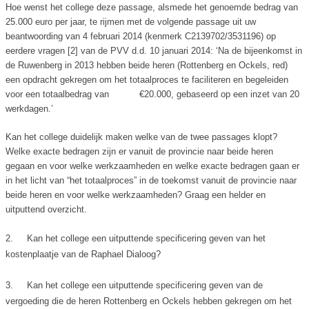
Hoe wenst het college deze passage, alsmede het genoemde bedrag van
25.000 euro per jaar, te rijmen met de volgende passage uit uw
beantwoording van 4 februari 2014 (kenmerk C2139702/3531196) op
eerdere vragen [2] van de PVV d.d. 10 januari 2014: ‘Na de bijeenkomst in
de Ruwenberg in 2013 hebben beide heren (Rottenberg en Ockels, red)
een opdracht gekregen om het totaalproces te faciliteren en begeleiden
voor een totaalbedrag van
€20.000, gebaseerd op een inzet van 20
werkdagen.’
Kan het college duidelijk maken welke van de twee passages klopt?
Welke exacte bedragen zijn er vanuit de provincie naar beide heren
gegaan en voor welke werkzaamheden en welke exacte bedragen gaan er
in het licht van “het totaalproces” in de toekomst vanuit de provincie naar
beide heren en voor welke werkzaamheden? Graag een helder en
uitputtend overzicht.
2.
Kan het college een uitputtende specificering geven van het
kostenplaatje van de Raphael Dialoog?
3.
Kan het college een uitputtende specificering geven van de
vergoeding die de heren Rottenberg en Ockels hebben gekregen om het