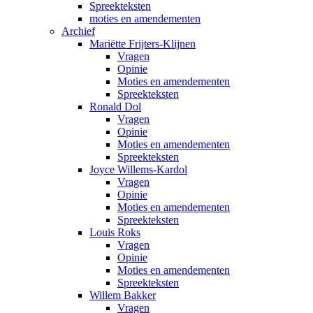
Spreekteksten
moties en amendementen
Archief
Mariëtte Frijters-Klijnen
Vragen
Opinie
Moties en amendementen
Spreekteksten
Ronald Dol
Vragen
Opinie
Moties en amendementen
Spreekteksten
Joyce Willems-Kardol
Vragen
Opinie
Moties en amendementen
Spreekteksten
Louis Roks
Vragen
Opinie
Moties en amendementen
Spreekteksten
Willem Bakker
Vragen