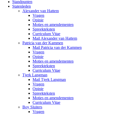
Standpunten
Statenleden
Alexander van Hattem
Vragen
Opinie
Moties en amendementen
Spreekteksten
Curriculum Vitae
Mail Alexander van Hattem
Patricia van der Kammen
Mail Patricia van der Kammen
Vragen
Opinie
Moties en amendementen
Spreekteksten
Curriculum Vitae
Tjerk Langman
Mail Tjerk Langman
Vragen
Opinie
Spreekteksten
Moties en amendementen
Curriculum Vitae
Boy Sluiters
Vragen