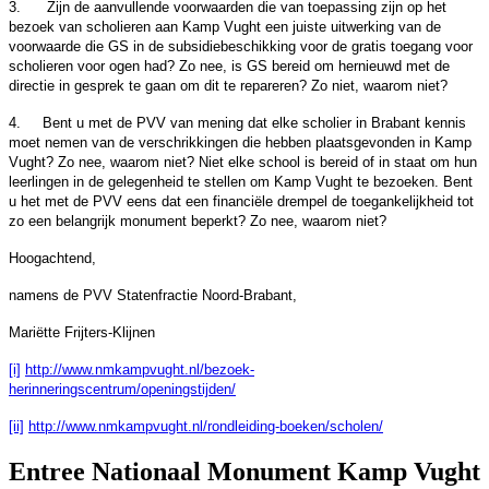
 Zijn de aanvullende voorwaarden die van toepassing zijn op het
bezoek van scholieren aan Kamp Vught een juiste uitwerking van de
voorwaarde die GS in de subsidiebeschikking voor de gratis toegang voor
scholieren voor ogen had? Zo nee, is GS bereid om hernieuwd met de
directie in gesprek te gaan om dit te repareren? Zo niet, waarom niet?
4.
Bent u met de PVV van mening dat elke scholier in Brabant kennis
moet nemen van de verschrikkingen die hebben plaatsgevonden in Kamp
Vught? Zo nee, waarom niet? Niet elke school is bereid of in staat om hun
leerlingen in de gelegenheid te stellen om Kamp Vught te bezoeken. Bent
u het met de PVV eens dat een financiële drempel de toegankelijkheid tot
zo een belangrijk monument beperkt? Zo nee, waarom niet?
Hoogachtend,
namens de PVV Statenfractie Noord-Brabant,
Mariëtte Frijters-Klijnen
[i]
http://www.nmkampvught.nl/bezoek-
herinneringscentrum/openingstijden/
[ii]
http://www.nmkampvught.nl/rondleiding-boeken/scholen/
Entree Nationaal Monument Kamp Vught