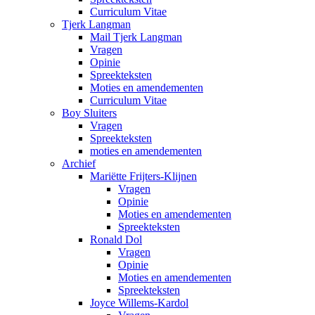
Curriculum Vitae
Tjerk Langman
Mail Tjerk Langman
Vragen
Opinie
Spreekteksten
Moties en amendementen
Curriculum Vitae
Boy Sluiters
Vragen
Spreekteksten
moties en amendementen
Archief
Mariëtte Frijters-Klijnen
Vragen
Opinie
Moties en amendementen
Spreekteksten
Ronald Dol
Vragen
Opinie
Moties en amendementen
Spreekteksten
Joyce Willems-Kardol