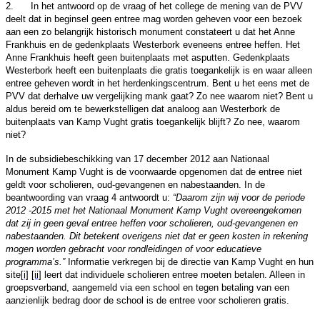
 In het antwoord op de vraag of het college de mening van de PVV
deelt dat in beginsel geen entree mag worden geheven voor een bezoek
aan een zo belangrijk historisch monument constateert u dat het Anne
Frankhuis en de gedenkplaats Westerbork eveneens entree heffen. Het
Anne Frankhuis heeft geen buitenplaats met asputten. Gedenkplaats
Westerbork heeft een buitenplaats die gratis toegankelijk is en waar alleen
entree geheven wordt in het herdenkingscentrum. Bent u het eens met de
PVV dat derhalve uw vergelijking mank gaat? Zo nee waarom niet? Bent u
aldus bereid om te bewerkstelligen dat analoog aan Westerbork de
buitenplaats van Kamp Vught gratis toegankelijk blijft? Zo nee, waarom
niet?
In de subsidiebeschikking van 17 december 2012 aan Nationaal
Monument Kamp Vught is de voorwaarde opgenomen dat de entree niet
geldt voor scholieren, oud-gevangenen en nabestaanden. In de
beantwoording van vraag 4 antwoordt u:
“Daarom zijn wij voor de periode
2012 -2015 met het Nationaal Monument Kamp Vught overeengekomen
dat zij in geen geval entree heffen voor scholieren, oud-gevangenen en
nabestaanden. Dit betekent overigens niet dat er geen kosten in rekening
mogen worden gebracht voor rondleidingen of voor educatieve
programma’s.”
Informatie verkregen bij de directie van Kamp Vught en hun
site
[i]
[ii]
leert dat individuele scholieren entree moeten betalen. Alleen in
groepsverband, aangemeld via een school en tegen betaling van een
aanzienlijk bedrag door de school is de entree voor scholieren gratis.