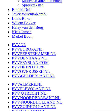
Moties en amendementen
Spreekteksten
Ronald Dol
Joyce Willems-Kardol
Louis Roks
Willem Bakker
Harry van den Berg
Niels Jansen
Maikel Boon
PVV.NL
PVVEUROPA.NL
PVVEERSTEKAMER.NL
PVVDENHAAG.NL
PVVFRYSLAN.COM
PVVDRENTHE.NL
PVVOVERIJSSEL.NL
PVV-GELDERLAND.NL
PVVALMERE.NL
PVVFLEVOLAND.NL
PVV-UTRECHT.NL
PVVNOORDBRABANT.NL
PVV-NOORDHOLLAND.NL
PVVZUIDHOLLAND.NL