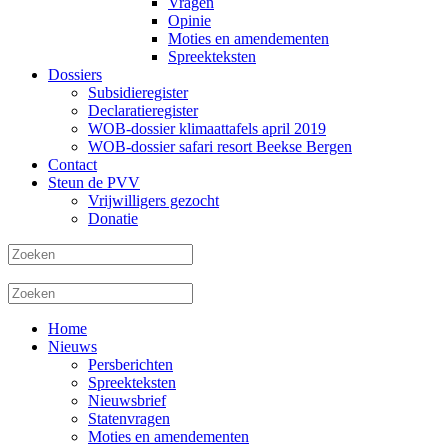
Vragen
Opinie
Moties en amendementen
Spreekteksten
Dossiers
Subsidieregister
Declaratieregister
WOB-dossier klimaattafels april 2019
WOB-dossier safari resort Beekse Bergen
Contact
Steun de PVV
Vrijwilligers gezocht
Donatie
Home
Nieuws
Persberichten
Spreekteksten
Nieuwsbrief
Statenvragen
Moties en amendementen