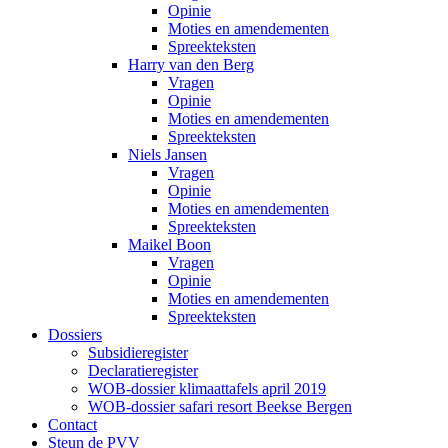
Opinie
Moties en amendementen
Spreekteksten
Harry van den Berg
Vragen
Opinie
Moties en amendementen
Spreekteksten
Niels Jansen
Vragen
Opinie
Moties en amendementen
Spreekteksten
Maikel Boon
Vragen
Opinie
Moties en amendementen
Spreekteksten
Dossiers
Subsidieregister
Declaratieregister
WOB-dossier klimaattafels april 2019
WOB-dossier safari resort Beekse Bergen
Contact
Steun de PVV