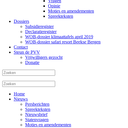
Vragen
Opinie
Moties en amendementen
Spreekteksten
Dossiers
Subsidieregister
Declaratieregister
WOB-dossier klimaattafels april 2019
WOB-dossier safari resort Beekse Bergen
Contact
Steun de PVV
Vrijwilligers gezocht
Donatie
Home
Nieuws
Persberichten
Spreekteksten
Nieuwsbrief
Statenvragen
Moties en amendementen