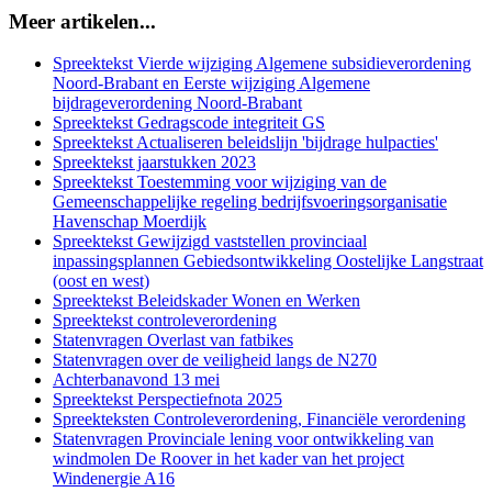
Meer artikelen...
Spreektekst Vierde wijziging Algemene subsidieverordening
Noord-Brabant en Eerste wijziging Algemene
bijdrageverordening Noord-Brabant
Spreektekst Gedragscode integriteit GS
Spreektekst Actualiseren beleidslijn 'bijdrage hulpacties'
Spreektekst jaarstukken 2023
Spreektekst Toestemming voor wijziging van de
Gemeenschappelijke regeling bedrijfsvoeringsorganisatie
Havenschap Moerdijk
Spreektekst Gewijzigd vaststellen provinciaal
inpassingsplannen Gebiedsontwikkeling Oostelijke Langstraat
(oost en west)
Spreektekst Beleidskader Wonen en Werken
Spreektekst controleverordening
Statenvragen Overlast van fatbikes
Statenvragen over de veiligheid langs de N270
Achterbanavond 13 mei
Spreektekst Perspectiefnota 2025
Spreekteksten Controleverordening, Financiële verordening
Statenvragen Provinciale lening voor ontwikkeling van
windmolen De Roover in het kader van het project
Windenergie A16