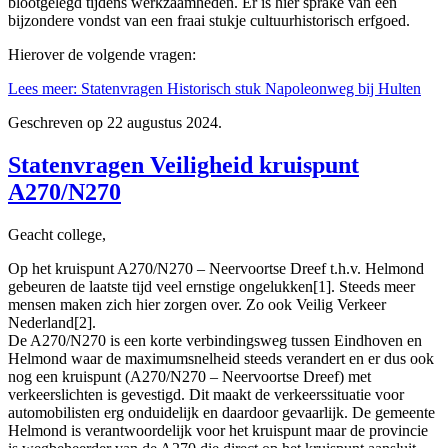
blootgelegd tijdens werkzaamheden. Er is hier sprake van een
bijzondere vondst van een fraai stukje cultuurhistorisch erfgoed.
Hierover de volgende vragen:
Lees meer: Statenvragen Historisch stuk Napoleonweg bij Hulten
Geschreven op
22 augustus 2024
.
Statenvragen Veiligheid kruispunt
A270/N270
Geacht college,
Op het kruispunt A270/N270 – Neervoortse Dreef t.h.v. Helmond
gebeuren de laatste tijd veel ernstige ongelukken[1]. Steeds meer
mensen maken zich hier zorgen over. Zo ook Veilig Verkeer
Nederland[2].
De A270/N270 is een korte verbindingsweg tussen Eindhoven en
Helmond waar de maximumsnelheid steeds verandert en er dus ook
nog een kruispunt (A270/N270 – Neervoortse Dreef) met
verkeerslichten is gevestigd. Dit maakt de verkeerssituatie voor
automobilisten erg onduidelijk en daardoor gevaarlijk. De gemeente
Helmond is verantwoordelijk voor het kruispunt maar de provincie