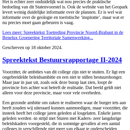
Het is echter zeer onduidelijk wat nou precies de praktische
bedoeling van dit Statenvoorstel is. Ook de website van het Geopark
levert weinig duidelijke informatie over de plannen. Er is wel wat
informatie over de geologie en toeristische ‘inspiratie’, maar wat er
nu precies moet gaan gebeuren is vaag.
Lees meer: Spreektekst Toetreding Provincie Noord-Brabant in de
Benelux Groepering Territoriale Samenwerking...
Geschreven op
18 oktober 2024
.
Spreektekst Bestuursrapportage II-2024
Voorzitter, de ambities van dit college zijn niet te stuiten. Er ligt een
ongebreidelde beleidsambitie en een niet te stillen bestuurshonger.
Maar jaar in jaar uit, zoals ook deze burap laat zien, loopt de
provincie fors achter wat betreft de realisatie. Dat beeld geldt niet
alleen voor deze provincie, maar voor vele overheden.
Een gezonde ambitie om zaken te realiseren waar de burger iets aan
heeft zouden wij uiteraard kunnen aanmoedigen, maar voorzitter, die
insteek heeft het college jaren geleden al losgelaten. Enkele jaren
geleden werden -in strijd met Sturen met Kaders- zeer langdurige
beleidskaders voorgesteld, die in sommige gevallen al een aantal
colleges in verschillende niet meer van elkaar te onderscheiden