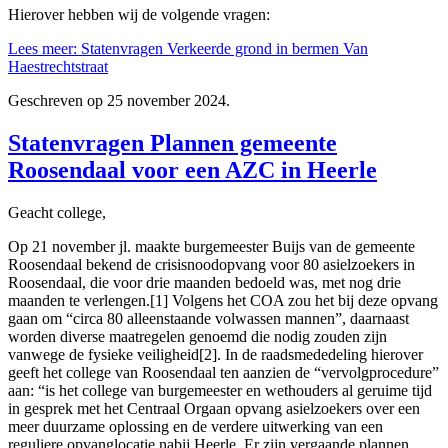
Hierover hebben wij de volgende vragen:
Lees meer: Statenvragen Verkeerde grond in bermen Van
Haestrechtstraat
Geschreven op
25 november 2024
.
Statenvragen Plannen gemeente
Roosendaal voor een AZC in Heerle
Geacht college,
Op 21 november jl. maakte burgemeester Buijs van de gemeente
Roosendaal bekend de crisisnoodopvang voor 80 asielzoekers in
Roosendaal, die voor drie maanden bedoeld was, met nog drie
maanden te verlengen.[1] Volgens het COA zou het bij deze opvang
gaan om “circa 80 alleenstaande volwassen mannen”, daarnaast
worden diverse maatregelen genoemd die nodig zouden zijn
vanwege de fysieke veiligheid[2]. In de raadsmededeling hierover
geeft het college van Roosendaal ten aanzien de “vervolgprocedure”
aan: “is het college van burgemeester en wethouders al geruime tijd
in gesprek met het Centraal Orgaan opvang asielzoekers over een
meer duurzame oplossing en de verdere uitwerking van een
reguliere opvanglocatie nabij Heerle. Er zijn vergaande plannen