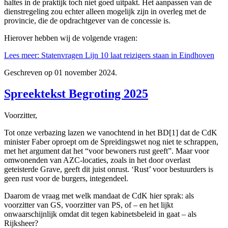
haltes in de praktijk toch niet goed uitpakt. Het aanpassen van de
dienstregeling zou echter alleen mogelijk zijn in overleg met de
provincie, die de opdrachtgever van de concessie is.
Hierover hebben wij de volgende vragen:
Lees meer: Statenvragen Lijn 10 laat reizigers staan in Eindhoven
Geschreven op
01 november 2024
.
Spreektekst Begroting 2025
Voorzitter,
Tot onze verbazing lazen we vanochtend in het BD[1] dat de CdK
minister Faber oproept om de Spreidingswet nog niet te schrappen,
met het argument dat het “voor bewoners rust geeft”. Maar voor
omwonenden van AZC-locaties, zoals in het door overlast
geteisterde Grave, geeft dit juist onrust. ‘Rust’ voor bestuurders is
geen rust voor de burgers, integendeel.
Daarom de vraag met welk mandaat de CdK hier sprak: als
voorzitter van GS, voorzitter van PS, of – en het lijkt
onwaarschijnlijk omdat dit tegen kabinetsbeleid in gaat – als
Rijksheer?