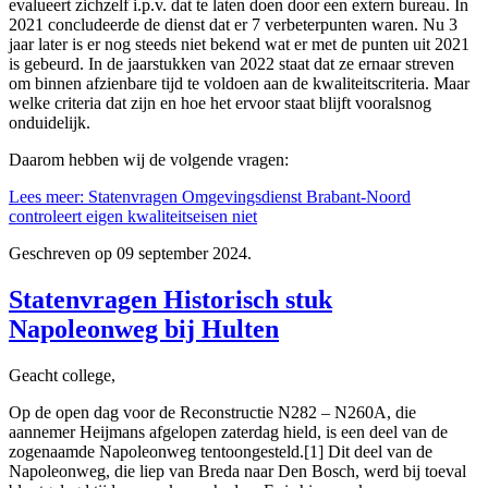
evalueert zichzelf i.p.v. dat te laten doen door een extern bureau. In
2021 concludeerde de dienst dat er 7 verbeterpunten waren. Nu 3
jaar later is er nog steeds niet bekend wat er met de punten uit 2021
is gebeurd. In de jaarstukken van 2022 staat dat ze ernaar streven
om binnen afzienbare tijd te voldoen aan de kwaliteitscriteria. Maar
welke criteria dat zijn en hoe het ervoor staat blijft vooralsnog
onduidelijk.
Daarom hebben wij de volgende vragen:
Lees meer: Statenvragen Omgevingsdienst Brabant-Noord
controleert eigen kwaliteitseisen niet
Geschreven op
09 september 2024
.
Statenvragen Historisch stuk
Napoleonweg bij Hulten
Geacht college,
Op de open dag voor de Reconstructie N282 – N260A, die
aannemer Heijmans afgelopen zaterdag hield, is een deel van de
zogenaamde Napoleonweg tentoongesteld.[1] Dit deel van de
Napoleonweg, die liep van Breda naar Den Bosch, werd bij toeval