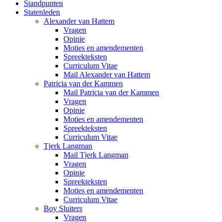
Standpunten
Statenleden
Alexander van Hattem
Vragen
Opinie
Moties en amendementen
Spreekteksten
Curriculum Vitae
Mail Alexander van Hattem
Patricia van der Kammen
Mail Patricia van der Kammen
Vragen
Opinie
Moties en amendementen
Spreekteksten
Curriculum Vitae
Tjerk Langman
Mail Tjerk Langman
Vragen
Opinie
Spreekteksten
Moties en amendementen
Curriculum Vitae
Boy Sluiters
Vragen