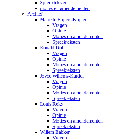
Spreekteksten
moties en amendementen
Archief
Mariëtte Frijters-Klijnen
Vragen
Opinie
Moties en amendementen
Spreekteksten
Ronald Dol
Vragen
Opinie
Moties en amendementen
Spreekteksten
Joyce Willems-Kardol
Vragen
Opinie
Moties en amendementen
Spreekteksten
Louis Roks
Vragen
Opinie
Moties en amendementen
Spreekteksten
Willem Bakker
Vragen