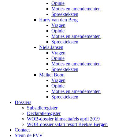
Opinie
Moties en amendementen
Spreekteksten
Harry van den Berg
Vragen
Opinie
Moties en amendementen
Spreekteksten
Niels Jansen
Vragen
Opinie
Moties en amendementen
Spreekteksten
Maikel Boon
Vragen
Opinie
Moties en amendementen
Spreekteksten
Dossiers
Subsidieregister
Declaratieregister
WOB-dossier klimaattafels april 2019
WOB-dossier safari resort Beekse Bergen
Contact
Steun de PVV