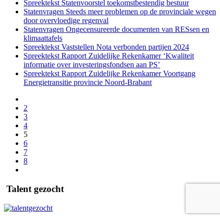
Spreektekst Statenvoorstel toekomstbestendig bestuur
Statenvragen Steeds meer problemen op de provinciale wegen
door overvloedige regenval
Statenvragen Ongecensureerde documenten van RESsen en
klimaattafels
Spreektekst Vaststellen Nota verbonden partijen 2024
Spreektekst Rapport Zuidelijke Rekenkamer ‘Kwaliteit
informatie over investeringsfondsen aan PS’
Spreektekst Rapport Zuidelijke Rekenkamer Voortgang
Energietransitie provincie Noord-Brabant
2
3
4
5
6
7
8
Talent gezocht