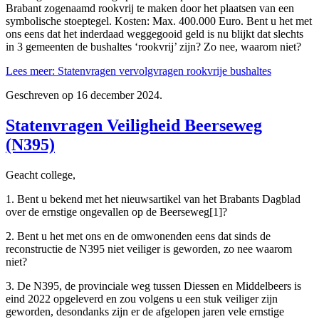
Brabant zogenaamd rookvrij te maken door het plaatsen van een
symbolische stoeptegel. Kosten: Max. 400.000 Euro. Bent u het met
ons eens dat het inderdaad weggegooid geld is nu blijkt dat slechts
in 3 gemeenten de bushaltes ‘rookvrij’ zijn? Zo nee, waarom niet?
Lees meer: Statenvragen vervolgvragen rookvrije bushaltes
Geschreven op
16 december 2024
.
Statenvragen Veiligheid Beerseweg
(N395)
Geacht college,
1. Bent u bekend met het nieuwsartikel van het Brabants Dagblad
over de ernstige ongevallen op de Beerseweg[1]?
2. Bent u het met ons en de omwonenden eens dat sinds de
reconstructie de N395 niet veiliger is geworden, zo nee waarom
niet?
3. De N395, de provinciale weg tussen Diessen en Middelbeers is
eind 2022 opgeleverd en zou volgens u een stuk veiliger zijn
geworden, desondanks zijn er de afgelopen jaren vele ernstige