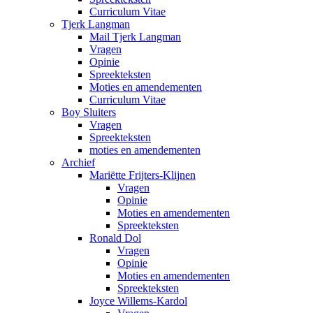
Curriculum Vitae
Tjerk Langman
Mail Tjerk Langman
Vragen
Opinie
Spreekteksten
Moties en amendementen
Curriculum Vitae
Boy Sluiters
Vragen
Spreekteksten
moties en amendementen
Archief
Mariëtte Frijters-Klijnen
Vragen
Opinie
Moties en amendementen
Spreekteksten
Ronald Dol
Vragen
Opinie
Moties en amendementen
Spreekteksten
Joyce Willems-Kardol